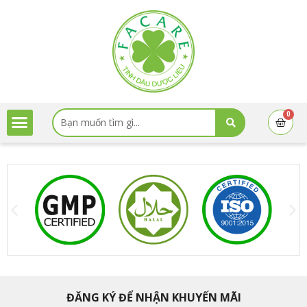
Nhảy
tới
nội
dung
Search
0
Cart
...
ĐĂNG KÝ ĐỂ NHẬN KHUYẾN MÃI