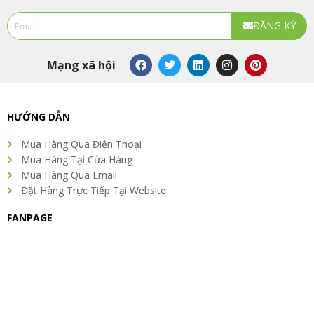
Email
ĐĂNG KÝ
Alternative:
F
T
L
I
P
Mạng xã hội
a
w
i
n
i
c
i
n
s
n
e
t
k
t
t
b
t
e
a
e
o
e
d
g
r
HƯỚNG DẪN
o
r
i
r
e
k
n
a
s
Mua Hàng Qua Điện Thoại
m
t
Mua Hàng Tại Cửa Hàng
Mua Hàng Qua Email
Đặt Hàng Trực Tiếp Tại Website
FANPAGE