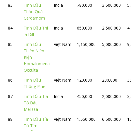
83
Tinh Dầu
India
780,000
3,500,000
5
Thảo Quả
Cardamom
84
Tinh Dầu Thì
India
650,000
2,500,000
4
là Dill
85
Tinh Dầu
Việt Nam
1,150,000
5,000,000
9
Thiên Niên
Kiện
Homalomena
Occulta
86
Tinh Dầu
Việt Nam
120,000
230,000
3
Thông Pine
87
Tinh Dầu Tía
India
450,000
2,000,000
3
Tô Đất
Melissa
88
Tinh Dầu Tía
Việt Nam
1,550,000
6,500,000
1
Tô Tím