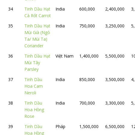
34
Tinh Dầu Hạt
India
600,000
2,400,000
3
Cà Rốt Carrot
35
Tinh Dầu Hạt
India
750,000
3,250,000
5
Mùi Già (Ngò
Ta/ Mùi Ta)
Coriander
36
Tinh Dầu Hạt
Việt Nam
1,400,000
5,500,000
1
Mùi Tây
Parsley
37
Tinh Dầu
India
850,000
3,500,000
4
Hoa Cam
Neroli
38
Tinh Dầu
India
700,000
3,300,000
5
Hoa Hồng
Rose
39
Tinh Dầu
Pháp
1,500,000
6,500,000
1
Hoa Hồng