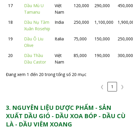
17
Dầu Mù U
Việt
120,000
290,000
450,000
Tamanu
Nam
18
Dầu Nụ Tầm
India
250,000
1,100,000
1,900,0
Xuân Rosehip
19
Dầu Ô Liu
Italia
75,000
150,000
250,000
Olive
20
Dầu Thầu
Việt
85,000
190,000
300,000
Dầu Castor
Nam
Đang xem 1 đến 20 trong tổng số 20 mục
❮
1
❯
3. NGUYÊN LIỆU DƯỢC PHẨM - SẢN
XUẤT DẦU GIÓ - DẦU XOA BÓP - DẦU CÙ
LÀ - DẦU VIÊM XOANG