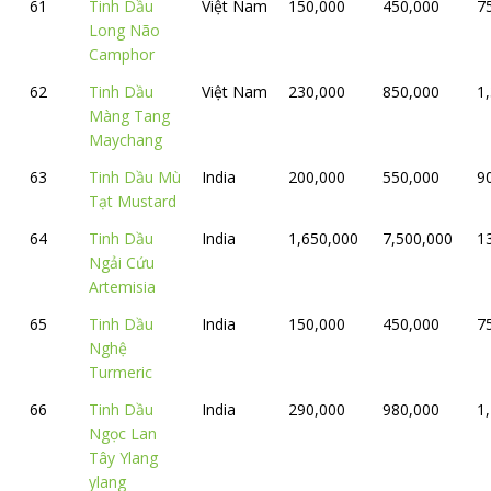
61
Tinh Dầu
Việt Nam
150,000
450,000
7
Long Não
Camphor
62
Tinh Dầu
Việt Nam
230,000
850,000
1
Màng Tang
Maychang
63
Tinh Dầu Mù
India
200,000
550,000
9
Tạt Mustard
64
Tinh Dầu
India
1,650,000
7,500,000
1
Ngải Cứu
Artemisia
65
Tinh Dầu
India
150,000
450,000
7
Nghệ
Turmeric
66
Tinh Dầu
India
290,000
980,000
1
Ngọc Lan
Tây Ylang
ylang