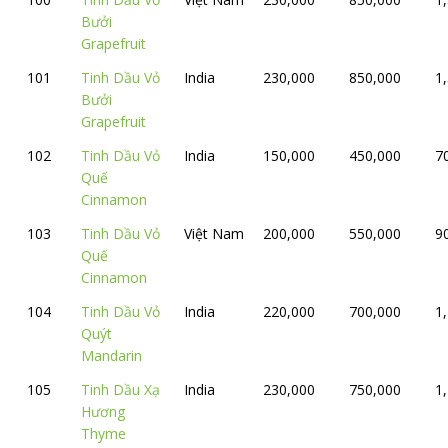
Bưởi
Grapefruit
101
Tinh Dầu Vỏ
India
230,000
850,000
1
Bưởi
Grapefruit
102
Tinh Dầu Vỏ
India
150,000
450,000
7
Quế
Cinnamon
103
Tinh Dầu Vỏ
Việt Nam
200,000
550,000
9
Quế
Cinnamon
104
Tinh Dầu Vỏ
India
220,000
700,000
1
Quýt
Mandarin
105
Tinh Dầu Xạ
India
230,000
750,000
1
Hương
Thyme