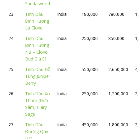
Sandalwood
23
Tinh Dầu
India
180,000
780,000
1
Đinh Hương
Lá Clove
24
Tinh Dầu
India
250,000
850,000
1
Đinh Hương
Nụ – Clove
Bud Giá Sỉ
25
Tinh Dầu Đỗ
India
550,000
2,650,000
4
Tùng Juniper
Berry
26
Tinh Dầu Xô
India
250,000
1,200,000
2
Thơm (Đơn
Sâm) Clary
Sage
27
Tinh Dầu
India
450,000
1,800,000
2
Đương Quy
Hạt –