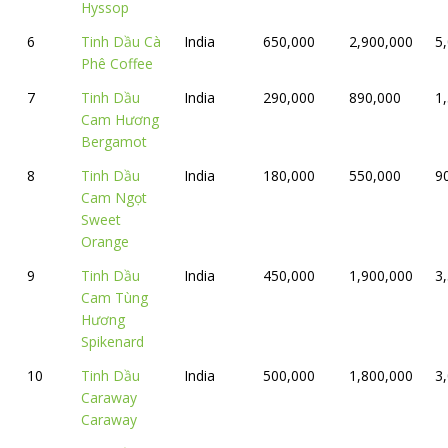
Hyssop
6
Tinh Dầu Cà
India
650,000
2,900,000
5
Phê Coffee
7
Tinh Dầu
India
290,000
890,000
1
Cam Hương
Bergamot
8
Tinh Dầu
India
180,000
550,000
9
Cam Ngọt
Sweet
Orange
9
Tinh Dầu
India
450,000
1,900,000
3
Cam Tùng
Hương
Spikenard
10
Tinh Dầu
India
500,000
1,800,000
3
Caraway
Caraway