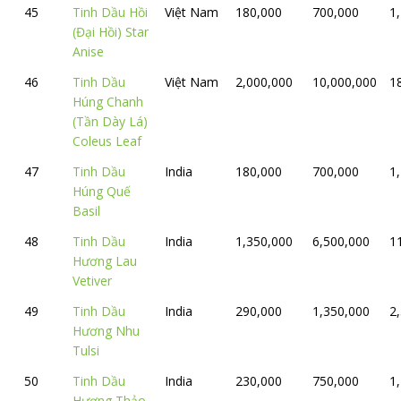
45
Tinh Dầu Hồi
Việt Nam
180,000
700,000
1
(Đại Hồi) Star
Anise
46
Tinh Dầu
Việt Nam
2,000,000
10,000,000
1
Húng Chanh
(Tần Dày Lá)
Coleus Leaf
47
Tinh Dầu
India
180,000
700,000
1
Húng Quế
Basil
48
Tinh Dầu
India
1,350,000
6,500,000
1
Hương Lau
Vetiver
49
Tinh Dầu
India
290,000
1,350,000
2
Hương Nhu
Tulsi
50
Tinh Dầu
India
230,000
750,000
1
Hương Thảo