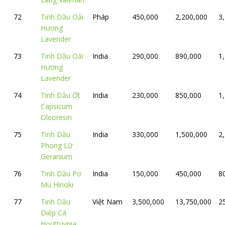
72
Tinh Dầu Oải
Pháp
450,000
2,200,000
3
Hương
Lavender
73
Tinh Dầu Oải
India
290,000
890,000
1
Hương
Lavender
74
Tinh Dầu Ớt
India
230,000
850,000
1
Capsicum
Oleoresin
75
Tinh Dầu
India
330,000
1,500,000
2
Phong Lữ
Geranium
76
Tinh Dầu Pơ
India
150,000
450,000
8
Mu Hinoki
77
Tinh Dầu
Việt Nam
3,500,000
13,750,000
2
Diếp Cá
Houttuynia