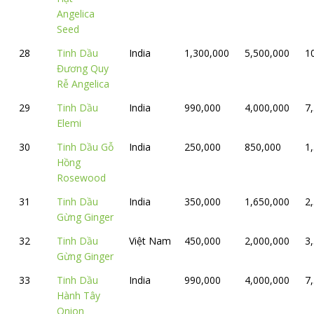
Angelica
Seed
28
Tinh Dầu
India
1,300,000
5,500,000
1
Đương Quy
Rễ Angelica
29
Tinh Dầu
India
990,000
4,000,000
7
Elemi
30
Tinh Dầu Gỗ
India
250,000
850,000
1
Hồng
Rosewood
31
Tinh Dầu
India
350,000
1,650,000
2
Gừng Ginger
32
Tinh Dầu
Việt Nam
450,000
2,000,000
3
Gừng Ginger
33
Tinh Dầu
India
990,000
4,000,000
7
Hành Tây
Onion