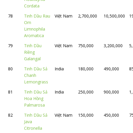
Cordata
78
Tinh Dầu Rau
Việt Nam
2,700,000
10,500,000
1
Om
Limnophila
Aromatica
79
Tinh Dầu
Việt Nam
750,000
3,200,000
5
Riềng
Galangal
80
Tinh Dầu Sả
India
180,000
490,000
8
Chanh
Lemongrass
81
Tinh Dầu Sả
India
250,000
900,000
1
Hoa Hồng
Palmarosa
82
Tinh Dầu Sả
Việt Nam
150,000
450,000
7
Java
Citronella