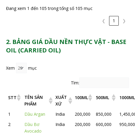
Đang xem 1 đến 105 trong tổng số 105 mục
❮
1
❯
2. BẢNG GIÁ DẦU NỀN THỰC VẬT - BASE
OIL (CARRIED OIL)
Xem
mục
Tìm:
TÊN SẢN
XUẤT
STT
100ML
500ML
1000ML
PHẨM
XỨ
1
Dầu Argan
India
200,000
850,000
1,450,0
2
Dầu Bơ
India
200,000
600,000
950,000
Avocado