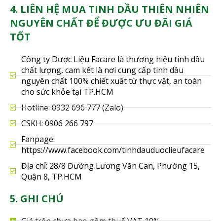
4. LIÊN HỆ MUA TINH DẦU THIÊN NHIÊN
NGUYÊN CHẤT ĐỂ ĐƯỢC ƯU ĐÃI GIÁ
TỐT
Công ty Dược Liệu Facare là thương hiệu tinh dầu
chất lượng, cam kết là nơi cung cấp tinh dầu
nguyên chất 100% chiết xuất từ thực vật, an toàn
cho sức khỏe tại TP.HCM
Hotline: 0932 696 777 (Zalo)
CSKH: 0906 266 797
Fanpage:
https://www.facebook.com/tinhdauduoclieufacare
Địa chỉ: 28/8 Đường Lương Văn Can, Phường 15,
Quận 8, TP.HCM
5. GHI CHÚ
Giá trên chưa bao gồm thuế VAT 10%.