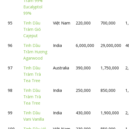
Tràm 99%
Eucalyptol
99%
95
Tinh Dầu
Việt Nam
220,000
700,000
1
Tràm Gió
Cajeput
96
Tinh Dầu
India
6,000,000
29,000,000
4
Trầm Hương
Agarwood
97
Tinh Dầu
Australia
390,000
1,750,000
2
Tràm Trà
Tea Tree
98
Tinh Dầu
India
250,000
850,000
1
Tràm Trà
Tea Tree
99
Tinh Dầu
India
430,000
1,900,000
2
Vani Vanilla
100
Tinh Dầu Vỏ
Việt Nam
230,000
850,000
1