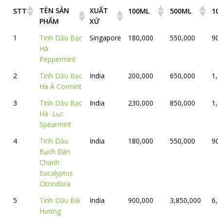
TÊN SẢN
XUẤT
STT
100ML
500ML
1
PHẨM
XỨ
1
Tinh Dầu Bạc
Singapore
180,000
550,000
9
Hà
Peppermint
2
Tinh Dầu Bạc
India
200,000
650,000
1
Hà Á Cormint
3
Tinh Dầu Bạc
India
230,000
850,000
1
Hà Lục
Spearmint
4
Tinh Dầu
India
180,000
550,000
9
Bạch Đàn
Chanh
Eucalyptus
Citriodora
5
Tinh Dầu Bài
India
900,000
3,850,000
6
Hương