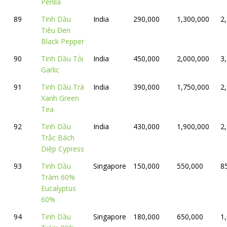
Perilla
89
Tinh Dầu
India
290,000
1,300,000
2
Tiêu Đen
Black Pepper
90
Tinh Dầu Tỏi
India
450,000
2,000,000
3
Garlic
91
Tinh Dầu Trà
India
390,000
1,750,000
2
Xanh Green
Tea
92
Tinh Dầu
India
430,000
1,900,000
2
Trắc Bách
Diệp Cypress
93
Tinh Dầu
Singapore
150,000
550,000
8
Tràm 60%
Eucalyptus
60%
94
Tinh Dầu
Singapore
180,000
650,000
1