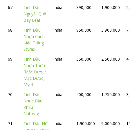
67
Tinh Dầu
India
390,000
1,900,000
2
Nguyệt Quế
Bay Leaf
68
Tinh Dầu
India
950,000
3,900,000
7
Nhựa Cánh
Kiến Trắng
Styrax
69
Tinh Dầu
India
550,000
2,500,000
4
Nhựa Thơm
(Mộc Dược/
Mạc Dược)
Myrrh
70
Tinh Dầu
India
400,000
1,750,000
3
Nhục Đậu
Khấu
Nutmeg
71
Tinh Dầu Nữ
India
1,900,000
9,000,000
1
Lang Valerian