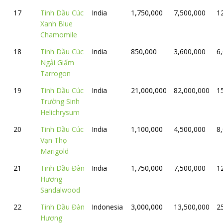
17
Tinh Dầu Cúc
India
1,750,000
7,500,000
1
Xanh Blue
Chamomile
18
Tinh Dầu Cúc
India
850,000
3,600,000
6
Ngải Giấm
Tarrogon
19
Tinh Dầu Cúc
India
21,000,000
82,000,000
1
Trường Sinh
Helichrysum
20
Tinh Dầu Cúc
India
1,100,000
4,500,000
8
Vạn Thọ
Marigold
21
Tinh Dầu Đàn
India
1,750,000
7,500,000
1
Hương
Sandalwood
22
Tinh Dầu Đàn
Indonesia
3,000,000
13,500,000
2
Hương