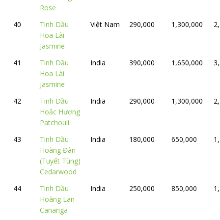
Rose
40
Tinh Dầu
Việt Nam
290,000
1,300,000
2
Hoa Lài
Jasmine
41
Tinh Dầu
India
390,000
1,650,000
3
Hoa Lài
Jasmine
42
Tinh Dầu
India
290,000
1,300,000
2
Hoắc Hương
Patchouli
43
Tinh Dầu
India
180,000
650,000
1
Hoàng Đàn
(Tuyết Tùng)
Cedarwood
44
Tinh Dầu
India
250,000
850,000
1
Hoàng Lan
Cananga