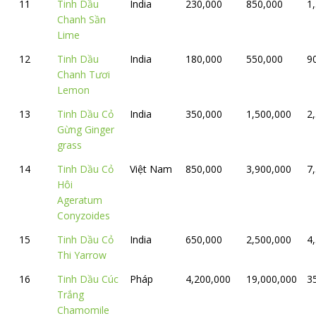
11
Tinh Dầu
India
230,000
850,000
1
Chanh Sần
Lime
12
Tinh Dầu
India
180,000
550,000
9
Chanh Tươi
Lemon
13
Tinh Dầu Cỏ
India
350,000
1,500,000
2
Gừng Ginger
grass
14
Tinh Dầu Cỏ
Việt Nam
850,000
3,900,000
7
Hôi
Ageratum
Conyzoides
15
Tinh Dầu Cỏ
India
650,000
2,500,000
4
Thi Yarrow
16
Tinh Dầu Cúc
Pháp
4,200,000
19,000,000
3
Trắng
Chamomile