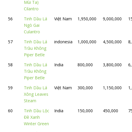
Mùi Ta)
Cilantro
56
Tinh Dầu Lá
Việt Nam
1,950,000
9,000,000
1
Ngò Gai
Culantro
57
Tinh Dầu Lá
indonesia
1,000,000
4,500,000
8
Trầu Không
Piper Betle
58
Tinh Dầu Lá
India
800,000
3,800,000
6
Trầu Không
Piper Betle
59
Tinh Dầu Lá
Việt Nam
300,000
1,150,000
1
Xông Leaves
Steam
60
Tinh Dầu Lộc
India
150,000
450,000
7
Đề Xanh
Winter Green