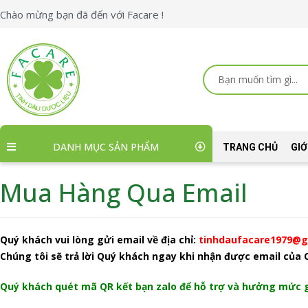
Nhảy
Chào mừng bạn đã đến với Facare !
tới
nội
dung
Search
...
DANH MỤC SẢN PHẨM
TRANG CHỦ
GIỚ
Mua Hàng Qua Email
Quý khách vui lòng gửi email về địa chỉ:
tinhdaufacare1979@g
Chúng tôi sẽ trả lời Quý khách ngay khi nhận được email của
Quý khách quét mã QR kết bạn zalo để hỗ trợ và hưởng mức g