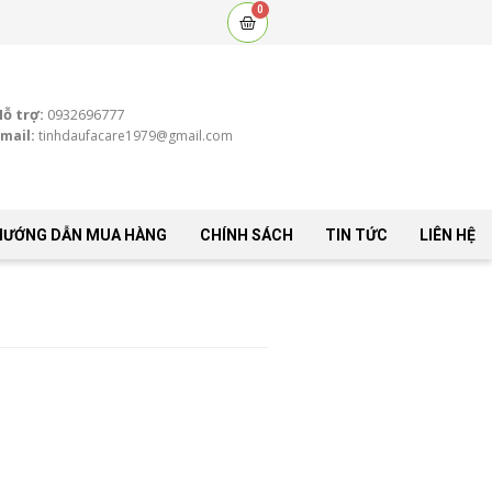
0
Cart
Hỗ trợ:
0932696777
mail:
tinhdaufacare1979@gmail.com
HƯỚNG DẪN MUA HÀNG
CHÍNH SÁCH
TIN TỨC
LIÊN HỆ