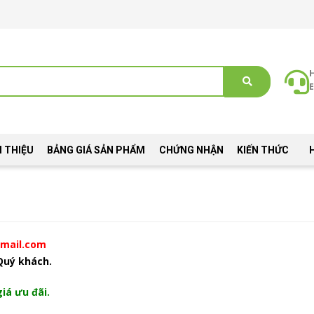
E
I THIỆU
BẢNG GIÁ SẢN PHẨM
CHỨNG NHẬN
KIẾN THỨC
mail.com
 Quý khách.
iá ưu đãi.