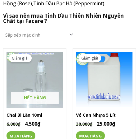
Hồng (Rose),Tinh Dầu Bạc Hà (Peppermint)…
Vì sao nên mua Tinh Dầu Thiên Nhiên Nguyên
Chất tại Facare ?
Giảm giá!
Giảm giá!
HẾT HÀNG
Chai Bi Lăn 10ml
Vỏ Can Nhựa 5 Lít
4.500
₫
25.000
₫
6.000
₫
30.000
₫
MUA HÀNG
MUA HÀNG