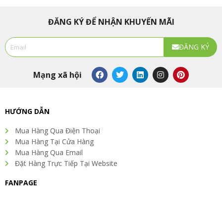
ĐĂNG KÝ ĐỂ NHẬN KHUYẾN MÃI
Email
ĐĂNG KÝ
Alternative:
F
T
L
I
P
Mạng xã hội
a
w
i
n
i
c
i
n
s
n
e
t
k
t
t
b
t
e
a
e
o
e
d
g
r
HƯỚNG DẪN
o
r
i
r
e
k
n
a
s
Mua Hàng Qua Điện Thoại
m
t
Mua Hàng Tại Cửa Hàng
Mua Hàng Qua Email
Đặt Hàng Trực Tiếp Tại Website
FANPAGE