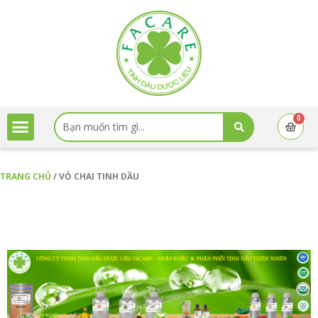
Nhảy
tới
nội
dung
Search
0
Cart
...
TRANG CHỦ
/ VỎ CHAI TINH DẦU