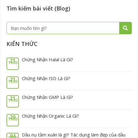
Tìm kiếm bài viết (Blog)
Tìm
kiếm
KIẾN THỨC
Chứng Nhận Halal Là Gì?
21
Th03
Chứng Nhận ISO Là Gì?
21
Th03
Chứng Nhận GMP Là Gì?
21
Th03
Chứng Nhận Organic Là Gì?
20
Th03
Dầu nụ tầm xuân là gì? Tác dụng làm đẹp của dầu
04
Th03