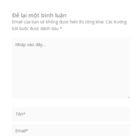
th
p
C
Để lại một bình luận
t
c
Email của bạn sẽ không được hiển thị công khai.
Các trường
c
bắt buộc được đánh dấu
*
t
đ
Nhập
c
vào
t
đây...
t
s
p
Tên*
Email*