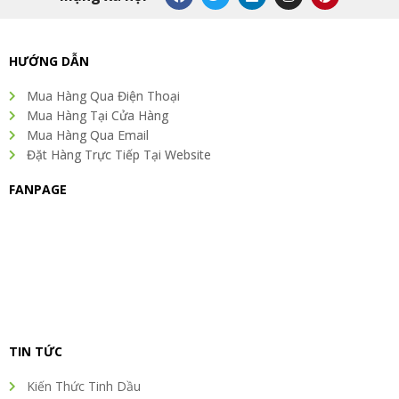
a
w
i
n
i
c
i
n
s
n
e
t
k
t
t
b
t
e
a
e
o
e
d
g
r
HƯỚNG DẪN
o
r
i
r
e
k
n
a
s
Mua Hàng Qua Điện Thoại
m
t
Mua Hàng Tại Cửa Hàng
Mua Hàng Qua Email
Đặt Hàng Trực Tiếp Tại Website
FANPAGE
TIN TỨC
Kiến Thức Tinh Dầu