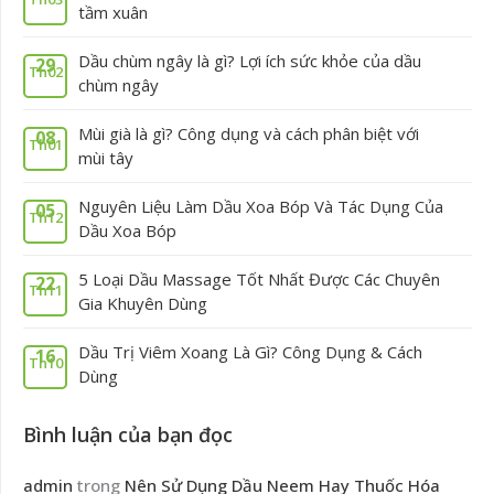
tầm xuân
Dầu chùm ngây là gì? Lợi ích sức khỏe của dầu
29
Th02
chùm ngây
Mùi già là gì? Công dụng và cách phân biệt với
08
Th01
mùi tây
Nguyên Liệu Làm Dầu Xoa Bóp Và Tác Dụng Của
05
Th12
Dầu Xoa Bóp
5 Loại Dầu Massage Tốt Nhất Được Các Chuyên
22
Th11
Gia Khuyên Dùng
Dầu Trị Viêm Xoang Là Gì? Công Dụng & Cách
16
Th10
Dùng
Bình luận của bạn đọc
admin
trong
Nên Sử Dụng Dầu Neem Hay Thuốc Hóa