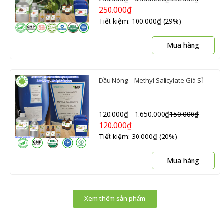
250.000
₫
Tiết kiệm: 100.000₫ (29%)
S
Mua hàng
p
n
c
Dầu Nóng – Methyl Salicylate Giá Sỉ
n
b
th
120.000
₫
-
1.650.000
₫
150.000
₫
C
120.000
₫
t
Tiết kiệm: 30.000₫ (20%)
c
c
S
t
Mua hàng
p
đ
n
c
c
t
Xem thêm sản phẩm
n
t
b
s