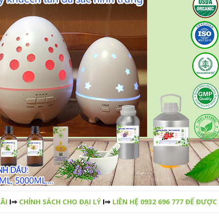
ÃI
I⇒
CHÍNH SÁCH CHO ĐẠI LÝ
I⇒
LIÊN HỆ 0932 696 777 ĐỂ ĐƯỢC