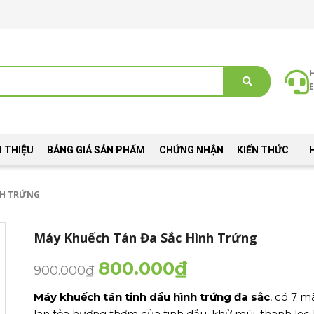
E
I THIỆU
BẢNG GIÁ SẢN PHẨM
CHỨNG NHẬN
KIẾN THỨC
NH TRỨNG
Máy Khuếch Tán Đa Sắc Hình Trứng
800.000
₫
900.000
₫
Máy khuếch tán tinh dầu hình trứng đa sắc
, có 7 m
lan tỏa hương thơm của tinh dầu, khử mùi, thanh lọc 