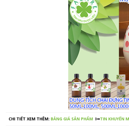
CHI TIẾT XEM THÊM:
BẢNG GIÁ SẢN PHẨM
I⇒
TIN KHUYẾN M