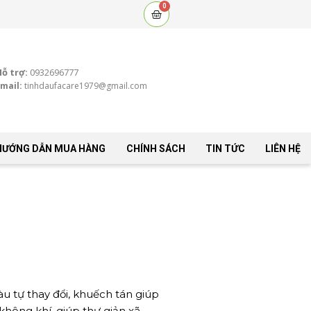
0
Cart
Hỗ trợ:
0932696777
mail:
tinhdaufacare1979@gmail.com
HƯỚNG DẪN MUA HÀNG
CHÍNH SÁCH
TIN TỨC
LIÊN HỆ
àu tự thay đổi, khuếch tán giúp
không khí, giúp thư giản xã