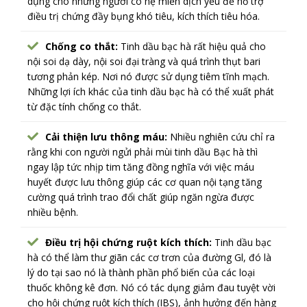
dụng cho những người có hệ miễn dịch yếu để hỗ trợ
điều trị chứng đầy bụng khó tiêu, kích thích tiêu hóa.
Chống co thắt:
Tinh dầu bạc hà rất hiệu quả cho
nội soi dạ dày, nội soi đại tràng và quá trình thụt bari
tương phản kép. Nơi nó được sử dụng tiêm tĩnh mạch.
Những lợi ích khác của tinh dầu bạc hà có thể xuất phát
từ đặc tính chống co thắt.
Cải thiện lưu thông máu:
Nhiều nghiên cứu chỉ ra
rằng khi con người ngửi phải mùi tinh dầu Bạc hà thì
ngay lập tức nhịp tim tăng đồng nghĩa với việc máu
huyết được lưu thông giúp các cơ quan nội tạng tăng
cường quá trình trao đổi chất giúp ngăn ngừa được
nhiều bệnh.
Điều trị hội chứng ruột kích thích:
Tinh dầu bạc
hà có thể làm thư giãn các cơ trơn của đường Gl, đó là
lý do tại sao nó là thành phần phổ biến của các loại
thuốc không kê đơn. Nó có tác dụng giảm đau tuyệt vời
cho hội chứng ruột kích thích (IBS), ảnh hưởng đến hàng