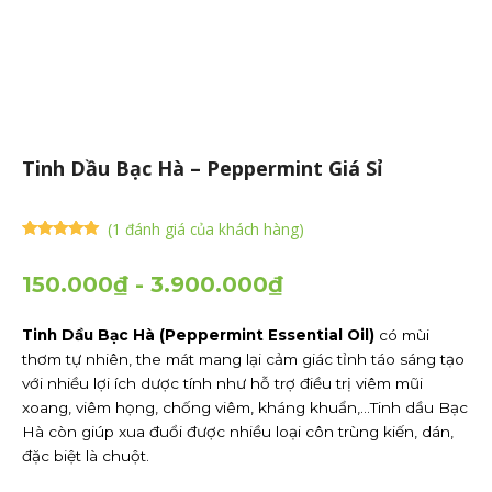
Tinh Dầu Bạc Hà – Peppermint Giá Sỉ
(
1
đánh giá của khách hàng)
5.00
1
trên 5
dựa trên
đánh giá
150.000
₫
-
3.900.000
₫
Tinh Dầu Bạc Hà (Peppermint Essential Oil)
có mùi
thơm tự nhiên, the mát mang lại cảm giác tỉnh táo sáng tạo
với nhiều lợi ích dược tính như hỗ trợ điều trị viêm mũi
xoang, viêm họng, chống viêm, kháng khuẩn,…Tinh dầu Bạc
Hà còn giúp xua đuổi được nhiều loại côn trùng kiến, dán,
đặc biệt là chuột.