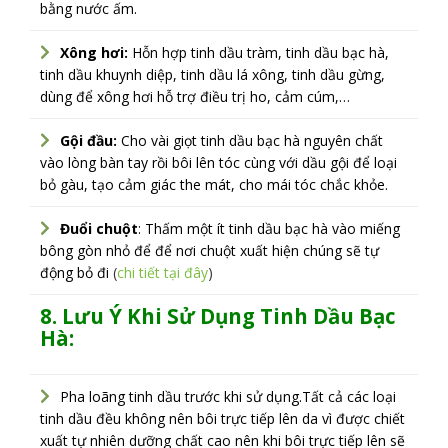
bằng nước ấm.
Xông hơi:
Hỗn hợp tinh dầu tràm, tinh dầu bạc hà,
tinh dầu khuynh diệp, tinh dầu lá xông, tinh dầu gừng,
dùng để xông hơi hỗ trợ điều trị ho, cảm cúm,…
Gội đầu:
Cho vài giọt tinh dầu bạc hà nguyên chất
vào lòng bàn tay rồi bôi lên tóc cùng với dầu gội để loại
bỏ gàu, tạo cảm giác the mát, cho mái tóc chắc khỏe.
Đuổi chuột
: Thấm một ít tinh dầu bạc hà vào miếng
bông gòn nhỏ để để nơi chuột xuất hiện chúng sẽ tự
động bỏ đi
(
chi tiết tại đây
)
8. Lưu Ý Khi Sử Dụng Tinh Dầu Bạc
Hà:
Pha loãng tinh dầu trước khi sử dụng.Tất cả các loại
tinh dầu đều không nên bôi trực tiếp lên da vì được chiết
xuất tự nhiên dưỡng chất cao nên khi bôi trực tiếp lên sẽ