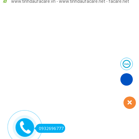
www.tinhdaufacare.vn - www.tinhdaufacare.net - facare.net
0932696777