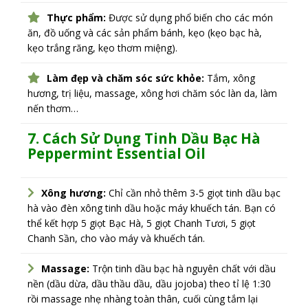
Thực phẩm:
Được sử dụng phổ biến cho các món
ăn, đồ uống và các sản phẩm bánh, kẹo (kẹo bạc hà,
kẹo trắng răng, kẹo thơm miệng).
Làm đẹp và chăm sóc sức khỏe:
Tắm, xông
hương, trị liệu, massage, xông hơi chăm sóc làn da, làm
nến thơm…
7. Cách Sử Dụng Tinh Dầu Bạc Hà
Peppermint Essential Oil
Xông hương:
Chỉ cần nhỏ thêm 3-5 giọt tinh dầu bạc
hà vào đèn xông tinh dầu hoặc máy khuếch tán. Bạn có
thể kết hợp 5 giọt Bạc Hà, 5 giọt Chanh Tươi, 5 giọt
Chanh Sần, cho vào máy và khuếch tán.
Massage:
Trộn tinh dầu bạc hà nguyên chất với dầu
nền (dầu dừa, dầu thầu dầu, dầu jojoba) theo tỉ lệ 1:30
rồi massage nhẹ nhàng toàn thân, cuối cùng tắm lại