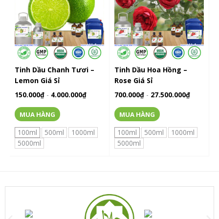
có
có
nhiều
nhiều
biến
biến
thể.
thể.
Các
Các
tùy
tùy
chọn
chọn
Tinh Dầu Chanh Tươi –
Tinh Dầu Hoa Hồng –
có
có
Lemon Giá Sỉ
Rose Giá Sỉ
thể
thể
150.000
₫
-
4.000.000
₫
700.000
₫
-
27.500.000
₫
được
được
chọn
chọn
MUA HÀNG
MUA HÀNG
trên
trên
trang
trang
100ml
500ml
1000ml
100ml
500ml
1000ml
sản
sản
5000ml
5000ml
phẩm
phẩm