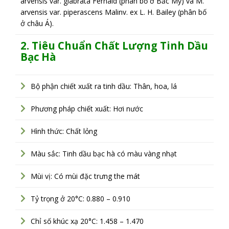
arvensis var. glabrata Fernald (phân bố ở Bắc Mỹ) và M.
arvensis var. piperascens Malinv. ex L. H. Bailey (phân bố
ở châu Á).
2. Tiêu Chuẩn Chất Lượng Tinh Dầu
Bạc Hà
Bộ phận chiết xuất ra tinh dầu: Thân, hoa, lá
Phương pháp chiết xuất: Hơi nước
Hình thức: Chất lỏng
Màu sắc: Tinh dầu bạc hà có màu vàng nhạt
Mùi vị: Có mùi đặc trưng the mát
Tỷ trọng ở 20°C: 0.880 – 0.910
Chỉ số khúc xạ 20°C: 1.458 – 1.470