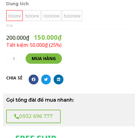
Tinh
Dung tích
Dầu
Bạc
100ml
500ml
1000ml
5000ml
Hà
XÓA
-
150.000
₫
Peppermint
200.000
₫
Giá
Tiết kiệm: 50.000₫ (25%)
Sỉ
số
Alternative:
MUA HÀNG
lượng
CHIA SẺ
Gọi tổng đài để mua nhanh:
0932 696 777