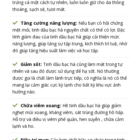
trứng cá một cách tự nhiên, luôn luôn giữ cho da thông
thoáng, sạch sẽ, tươi mát.
Tăng cường năng lượng:
Nếu bạn có hội chứng
mệt mỏi, tinh dầu bạc hà nguyên chất có thể có lợi. Đặc
tính giảm đau của tinh dầu bạc hà giúp cải thiện mức
năng lượng, giúp tăng sự tập trung, kích thích trí tuệ, nhờ
đó giúp tăng hiệu suất làm việc và học tập.
Giảm sốt:
Tinh dầu bạc hà cũng làm mát trong tự
nhiên và sau đó được sử dụng để hạ sốt. Nó thường
được gọi là chất làm lành trực tiếp, có nghĩa là nó có thể
mang lại cảm giác cực kỳ lạnh cho bất kỳ khu vực ảnh
hưởng nào.
Chữa viêm xoang:
Hít tinh dầu bạc hà giúp giảm
nghẹt mũi xoang, kháng viêm, sát trùng đường hô hấp.
Hỗ trợ và điều vị viêm phế quản, hen suyễn , chữa cảm
lạnh và ho.
Điều trị mụn:
Các hợp chất hữu cơ chứa trong tinh