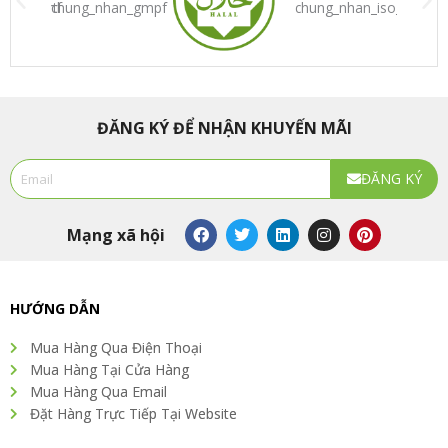
ĐĂNG KÝ ĐỂ NHẬN KHUYẾN MÃI
Email
ĐĂNG KÝ
Alternative:
F
T
L
I
P
Mạng xã hội
a
w
i
n
i
c
i
n
s
n
e
t
k
t
t
b
t
e
a
e
o
e
d
g
r
HƯỚNG DẪN
o
r
i
r
e
k
n
a
s
Mua Hàng Qua Điện Thoại
m
t
Mua Hàng Tại Cửa Hàng
Mua Hàng Qua Email
Đặt Hàng Trực Tiếp Tại Website