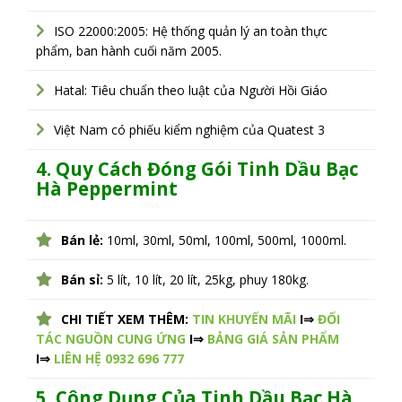
ISO 22000:2005: Hệ thống quản lý an toàn thực
phẩm, ban hành cuối năm 2005.
Hatal: Tiêu chuẩn theo luật của Người Hồi Giáo
Việt Nam có phiếu kiểm nghiệm của Quatest 3
4. Quy Cách Đóng Gói T
inh Dầu Bạc
Hà
Peppermint
Bán lẻ:
10ml, 30ml, 50ml, 100ml, 500ml, 1000ml.
Bán sỉ:
5 lít, 10 lít, 20 lít, 25kg, phuy 180kg.
CHI TIẾT XEM THÊM:
TIN KHUYẾN MÃI
I⇒
ĐỐI
TÁC NGUỒN CUNG ỨNG
I⇒
BẢNG GIÁ SẢN PHẨM
I⇒
LIÊN HỆ 0932 696 777
5. Công Dụng Của Tinh Dầu Bạc Hà