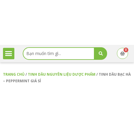
Nhảy
tới
nội
dung
Search
0
Cart
...
TRANG CHỦ
/
TINH DẦU NGUYÊN LIỆU DƯỢC PHẨM
/ TINH DẦU BẠC HÀ
– PEPPERMINT GIÁ SỈ