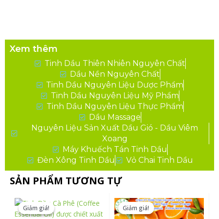
Xem thêm
Tinh Dầu Thiên Nhiên Nguyên Chất
Dầu Nền Nguyên Chất
Tinh Dầu Nguyên Liệu Dược Phẩm
Tinh Dầu Nguyên Liệu Mỹ Phẩm
Tinh Dầu Nguyên Liệu Thực Phẩm
Dầu Massage
Nguyên Liệu Sản Xuất Dầu Gió - Dầu Viêm
Xoang
Máy Khuếch Tán Tinh Dầu
Đèn Xông Tinh Dầu
Vỏ Chai Tinh Dầu
SẢN PHẨM TƯƠNG TỰ
Sản
Sản
phẩm
phẩm
Giảm giá!
Giảm giá!
Giảm giá!
Giảm giá!