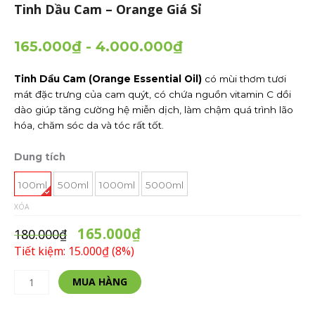
Tinh Dầu Cam – Orange Giá Sỉ
165.000
₫
-
4.000.000
₫
Tinh Dầu Cam (Orange Essential Oil)
có mùi thơm tươi
mát đặc trưng của cam quýt, có chứa nguồn vitamin C dồi
dào giúp tăng cường hệ miễn dịch, làm chậm quá trình lão
hóa, chăm sóc da và tóc rất tốt.
Tinh
Dung tích
Dầu
Cam
100ml
500ml
1000ml
5000ml
-
XÓA
Orange
165.000
₫
Giá
180.000
₫
Sỉ
Tiết kiệm: 15.000₫ (8%)
số
lượng
Alternative:
MUA HÀNG