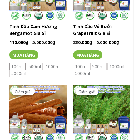
thể.
thể.
Các
Các
tùy
tùy
chọn
chọn
Tinh Dầu Cam Hương –
Tinh Dầu Vỏ Bưởi –
có
có
Bergamot Giá Sỉ
Grapefruit Giá Sỉ
thể
thể
110.000
₫
-
5.000.000
₫
230.000
₫
-
6.000.000
₫
được
được
chọn
chọn
MUA HÀNG
MUA HÀNG
trên
trên
trang
trang
100ml
500ml
1000ml
100ml
500ml
1000ml
sản
sản
5000ml
5000ml
phẩm
phẩm
Sản
Sản
phẩm
phẩm
Giảm giá!
Giảm giá!
Giảm giá!
Giảm giá!
này
này
có
có
nhiều
nhiều
biến
biến
thể.
thể.
Các
Các
tùy
tùy