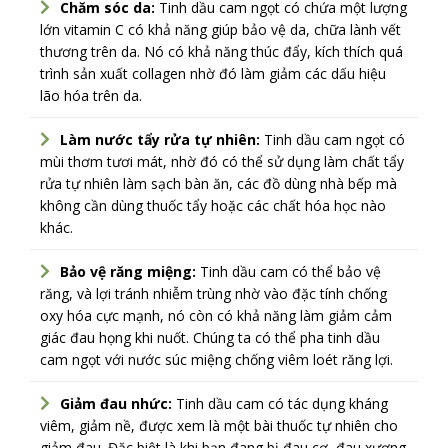
Chăm sóc da:
Tinh dầu cam ngọt có chứa một lượng
lớn vitamin C có khả năng giúp bảo vệ da, chữa lành vết
thương trên da. Nó có khả năng thúc đẩy, kích thích quá
trình sản xuất collagen nhờ đó làm giảm các dấu hiệu
lão hóa trên da.
Làm nước tẩy rửa tự nhiên:
Tinh dầu cam ngọt có
mùi thơm tươi mát, nhờ đó có thể sử dụng làm chất tẩy
rửa tự nhiên làm sạch bàn ăn, các đồ dùng nhà bếp mà
không cần dùng thuốc tẩy hoặc các chất hóa học nào
khác.
Bảo vệ răng miệng:
Tinh dầu cam có thể bảo vệ
răng, và lợi tránh nhiễm trùng nhờ vào đặc tính chống
oxy hóa cực mạnh, nó còn có khả năng làm giảm cảm
giác đau họng khi nuốt. Chúng ta có thể pha tinh dầu
cam ngọt với nước súc miệng chống viêm loét răng lợi.
Giảm đau nhức:
Tinh dầu cam có tác dụng kháng
viêm, giảm nề, được xem là một bài thuốc tự nhiên cho
giảm đau. Đặc biệt là khi bạn đang bị đau cơ, đau xương