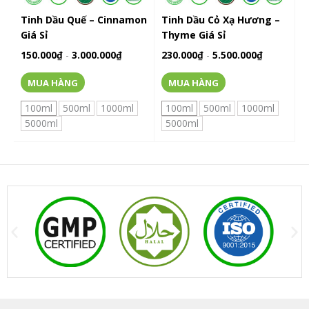
chọn
chọn
Tinh Dầu Quế – Cinnamon
Tinh Dầu Cỏ Xạ Hương –
có
có
Giá Sỉ
Thyme Giá Sỉ
thể
thể
150.000
₫
-
3.000.000
₫
230.000
₫
-
5.500.000
₫
được
được
chọn
chọn
MUA HÀNG
MUA HÀNG
trên
trên
trang
trang
100ml
500ml
1000ml
100ml
500ml
1000ml
sản
sản
5000ml
5000ml
phẩm
phẩm