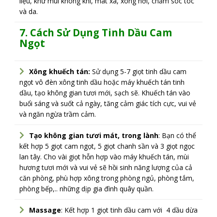
liệu, khử mùi không khí, mát xa, xông hơi, chăm sóc tóc
và da.
7. Cách Sử Dụng Tinh Dầu Cam
Ngọt
Xông khuếch tán:
Sử dụng 5-7 giọt tinh dầu cam
ngọt vô đèn xông tinh dầu hoặc máy khuếch tán tinh
dầu, tạo không gian tươi mới, sạch sẽ. Khuếch tán vào
buổi sáng và suốt cả ngày, tăng cảm giác tích cực, vui vẻ
và ngăn ngừa trầm cảm.
Tạo không gian tươi mát, trong lành
: Bạn có thể
kết hợp 5 giọt cam ngọt, 5 giọt chanh sần và 3 giọt ngọc
lan tây. Cho vài giọt hỗn hợp vào máy khuếch tán, mùi
hương tươi mới và vui vẻ sẽ hồi sinh năng lượng của cả
căn phòng, phù hợp xông trong phòng ngủ, phòng tắm,
phòng bếp,.. những dịp gia đình quây quần.
Massage
: Kết hợp 1 giọt tinh dầu cam với 4 dầu dừa