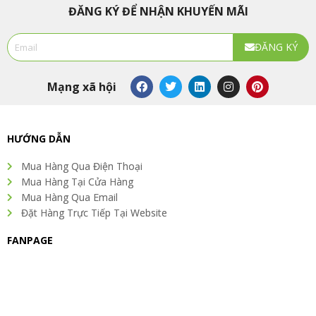
ĐĂNG KÝ ĐỂ NHẬN KHUYẾN MÃI
Email
ĐĂNG KÝ
Alternative:
F
T
L
I
P
Mạng xã hội
a
w
i
n
i
c
i
n
s
n
e
t
k
t
t
b
t
e
a
e
o
e
d
g
r
HƯỚNG DẪN
o
r
i
r
e
k
n
a
s
Mua Hàng Qua Điện Thoại
m
t
Mua Hàng Tại Cửa Hàng
Mua Hàng Qua Email
Đặt Hàng Trực Tiếp Tại Website
FANPAGE