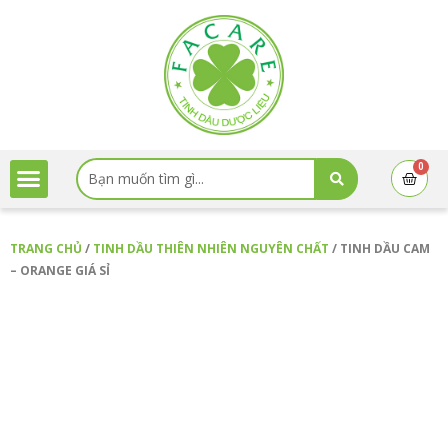
Nhảy
tới
nội
dung
Search
0
Cart
...
TRANG CHỦ
/
TINH DẦU THIÊN NHIÊN NGUYÊN CHẤT
/ TINH DẦU CAM
– ORANGE GIÁ SỈ