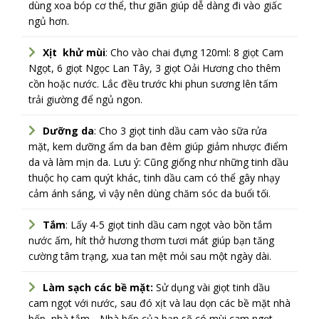
dùng xoa bóp cơ thể, thư giãn giúp dễ dàng đi vào giấc
ngủ hơn.
Xịt khử mùi
: Cho vào chai đựng 120ml: 8 giọt Cam
Ngọt, 6 giọt Ngọc Lan Tây, 3 giọt Oải Hương cho thêm
cồn hoặc nước. Lắc đều trước khi phun sương lên tấm
trải giường để ngủ ngon.
Dưỡng da
: Cho 3 giọt tinh dầu cam vào sữa rửa
mặt, kem dưỡng ẩm da ban đêm giúp giảm nhược điểm
da và làm mịn da. Lưu ý: Cũng giống như những tinh dầu
thuộc họ cam quýt khác, tinh dầu cam có thể gây nhạy
cảm ánh sáng, vì vậy nên dùng chăm sóc da buổi tối.
Tắm
: Lấy 4-5 giọt tinh dầu cam ngọt vào bồn tắm
nước ấm, hít thở hương thơm tươi mát giúp bạn tăng
cường tâm trạng, xua tan mệt mỏi sau một ngày dài.
Làm sạch các bề mặt:
Sử dụng vài giọt tinh dầu
cam ngọt với nước, sau đó xịt và lau dọn các bề mặt nhà
bếp, nhà tắm,.. Nhà bếp của bạn sẽ có mùi cam ngọt