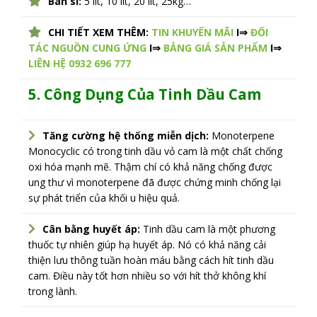
Bán sỉ:
5 lít, 10 lít, 20 lít, 25kg…
CHI TIẾT XEM THÊM:
TIN KHUYẾN MÃI
I⇒
ĐỐI
TÁC NGUỒN CUNG ỨNG
I⇒
BẢNG GIÁ SẢN PHẨM
I⇒
LIÊN HỆ 0932 696 777
5. Công Dụng Của Tinh Dầu Cam
Tăng cường hệ thống miễn dịch:
Monoterpene
Monocyclic có trong tinh dầu vỏ cam là một chất chống
oxi hóa mạnh mẽ. Thậm chí có khả năng chống được
ung thư vì monoterpene đã được chứng minh chống lại
sự phát triển của khối u hiệu quả.
Cân bằng huyết áp:
Tinh dầu cam là một phương
thuốc tự nhiên giúp hạ huyết áp. Nó có khả năng cải
thiện lưu thông tuần hoàn máu bằng cách hít tinh dầu
cam. Điều này tốt hơn nhiều so với hít thở không khí
trong lành.