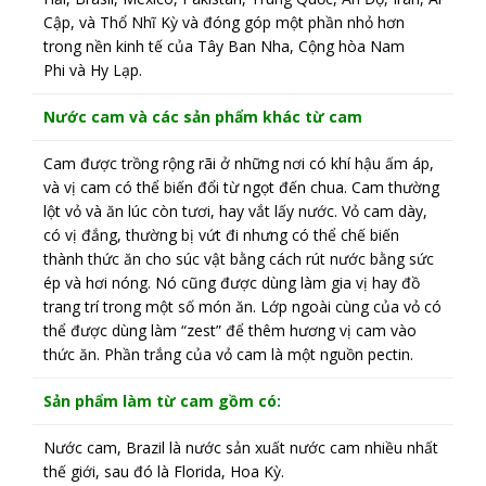
Cập, và Thổ Nhĩ Kỳ và đóng góp một phần nhỏ hơn
trong nền kinh tế của Tây Ban Nha, Cộng hòa Nam
Phi và Hy Lạp.
Nước cam và các sản phẩm khác từ cam
Cam được trồng rộng rãi ở những nơi có khí hậu ấm áp,
và vị cam có thể biến đổi từ ngọt đến chua. Cam thường
lột vỏ và ăn lúc còn tươi, hay vắt lấy nước. Vỏ cam dày,
có vị đắng, thường bị vứt đi nhưng có thể chế biến
thành thức ăn cho súc vật bằng cách rút nước bằng sức
ép và hơi nóng. Nó cũng được dùng làm gia vị hay đồ
trang trí trong một số món ăn. Lớp ngoài cùng của vỏ có
thể được dùng làm “zest” để thêm hương vị cam vào
thức ăn. Phần trắng của vỏ cam là một nguồn pectin.
Sản phẩm làm từ cam gồm có:
Nước cam, Brazil là nước sản xuất nước cam nhiều nhất
thế giới, sau đó là Florida, Hoa Kỳ.