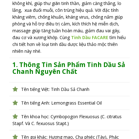
không khí, giúp thư giãn tinh thần, giảm căng thẳng, lo
lắng, xua đuổi muỗi, côn trùng hiệu quả. Với đặc tính
kháng viêm, chống khuẩn, kháng virus, chống nấm giúp
phòng và hỗ trợ điều trị cảm, kích thích hệ miễn dịch,
massage giúp tăng tuần hoàn máu, giảm đau vai gáy,
đau cơ và xương khớp.
Cùng
Tinh Dầu FACARE
tìm hiểu
chi tiết hơn về loại tinh dầu dược liệu thảo mộc thiên
nhiên này nhé.
1. Thông Tin Sản Phẩm Tinh Dầu Sả
Chanh Nguyên Chất
Tên tiếng Việt: Tinh Dầu Sả Chanh
Tên tiếng Anh: Lemongrass Essential Oil
Tên khoa học: Cymbopogon Flexuosus (C. citratus
Stapf. Và C. fexuosus Stapt.)
Tên gọi khác: Hương mao, Chạ phiéc (Tày), Phác