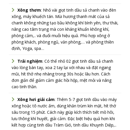
Xông thơm
: Nhỏ vài giọt tinh dầu sả chanh vào đèn
xông, máy khuếch tán. Mùi hương thanh mát của sả
chanh không những tạo bầu không khí bình yên, thư thái,
nâng cao tâm trạng mà con kháng khuẩn không khí,
phòng cảm,.. và đuổi muỗi hiệu quả. Phù hợp xông ở
phòng khách, phòng ngủ, văn phòng,… và phòng thiền
định, Yoga, spa…
Trải nghiệm
: Có thể nhỏ 02 giọt tinh dầu sả chanh
vào lòng bàn tay, xoa 2 tay lại với nhau và đặt ngang
mũi, hít thở nhẹ nhàng trong 30s hoặc lâu hơn. Cách
đơn giản để giảm cảm giác hồi hộp, mệt mỏi và nâng
cao tinh thần.
Xông hơi giải cảm
: Thêm 5-7 giọt tinh dầu vào máy
xông hoặc tô nước ấm, dùng khăn trùm kín mặt, hít thở
sâu trong 15 phút. Cách này giúp kích thích tiết mồ hôi,
lưu thông khí huyết, giải cảm. Đặc biệt hiệu quả hơn khi
kết hợp cùng tinh dầu Tràm Gió, tinh dầu Khuynh Diệp,..