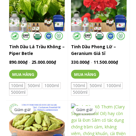
có
có
nhiều
nhiều
biến
biến
thể.
thể.
Các
Các
tùy
tùy
chọn
chọn
Tinh Dầu Lá Trầu Không –
Tinh Dầu Phong Lữ –
có
có
Piper Betle
Geranium Giá Sỉ
thể
thể
890.000
₫
-
25.000.000
₫
330.000
₫
-
11.500.000
₫
được
được
chọn
chọn
MUA HÀNG
MUA HÀNG
trên
trên
trang
trang
100ml
500ml
1000ml
100ml
500ml
1000ml
sản
sản
5000ml
5000ml
phẩm
phẩm
Sản
Sản
phẩm
phẩm
Giảm giá!
Giảm giá!
Giảm giá!
Giảm giá!
này
này
có
có
nhiều
nhiều