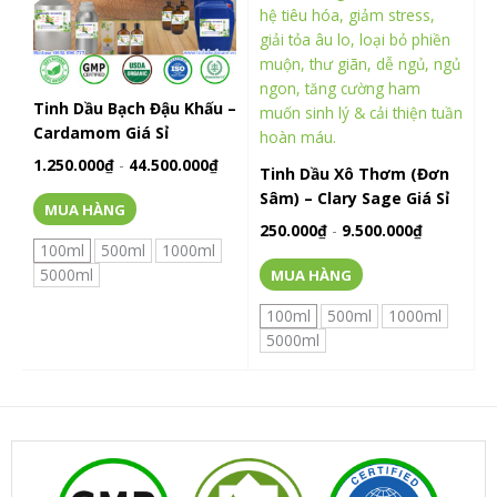
biến
biến
thể.
thể.
Các
Các
tùy
tùy
chọn
chọn
Tinh Dầu Bạch Đậu Khấu –
có
có
Cardamom Giá Sỉ
thể
thể
1.250.000
₫
-
44.500.000
₫
Tinh Dầu Xô Thơm (Đơn
được
được
Sâm) – Clary Sage Giá Sỉ
chọn
chọn
MUA HÀNG
trên
trên
250.000
₫
-
9.500.000
₫
trang
trang
100ml
500ml
1000ml
sản
sản
5000ml
MUA HÀNG
phẩm
phẩm
100ml
500ml
1000ml
5000ml