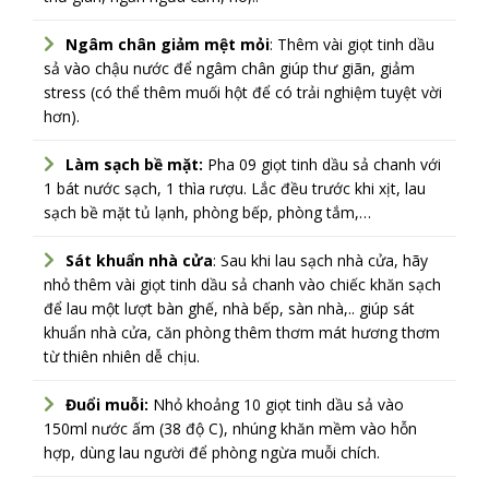
Ngâm chân giảm mệt mỏi
: Thêm vài giọt tinh dầu
sả vào chậu nước để ngâm chân giúp thư giãn, giảm
stress (có thể thêm muối hột để có trải nghiệm tuyệt vời
hơn).
Làm sạch bề mặt:
Pha 09 giọt tinh dầu sả chanh với
1 bát nước sạch, 1 thìa rượu. Lắc đều trước khi xịt, lau
sạch bề mặt tủ lạnh, phòng bếp, phòng tắm,…
Sát khuẩn nhà cửa
: Sau khi lau sạch nhà cửa, hãy
nhỏ thêm vài giọt tinh dầu sả chanh vào chiếc khăn sạch
để lau một lượt bàn ghế, nhà bếp, sàn nhà,.. giúp sát
khuẩn nhà cửa, căn phòng thêm thơm mát hương thơm
từ thiên nhiên dễ chịu.
Đuổi muỗi:
Nhỏ khoảng 10 giọt tinh dầu sả vào
150ml nước ấm (38 độ C), nhúng khăn mềm vào hỗn
hợp, dùng lau người để phòng ngừa muỗi chích.