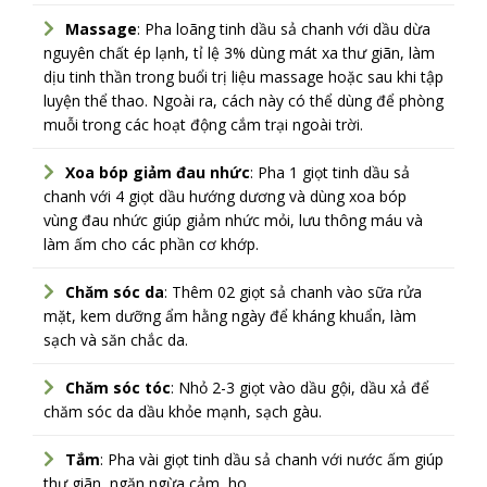
Massage
: Pha loãng tinh dầu sả chanh với dầu dừa
nguyên chất ép lạnh, tỉ lệ 3% dùng mát xa thư giãn, làm
dịu tinh thần trong buổi trị liệu massage hoặc sau khi tập
luyện thể thao. Ngoài ra, cách này có thể dùng để phòng
muỗi trong các hoạt động cắm trại ngoài trời.
Xoa bóp giảm đau nhức
: Pha 1 giọt tinh dầu sả
chanh với 4 giọt dầu hướng dương và dùng xoa bóp
vùng đau nhức giúp giảm nhức mỏi, lưu thông máu và
làm ấm cho các phần cơ khớp.
Chăm sóc da
: Thêm 02 giọt sả chanh vào sữa rửa
mặt, kem dưỡng ẩm hằng ngày để kháng khuẩn, làm
sạch và săn chắc da.
Chăm sóc tóc
: Nhỏ 2-3 giọt vào dầu gội, dầu xả để
chăm sóc da dầu khỏe mạnh, sạch gàu.
Tắm
: Pha vài giọt tinh dầu sả chanh với nước ấm giúp
thư giãn, ngăn ngừa cảm, ho,..