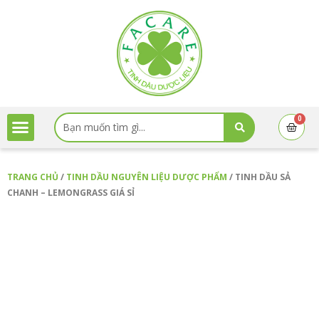
Nhảy
tới
nội
dung
Search
0
Cart
...
TRANG CHỦ
/
TINH DẦU NGUYÊN LIỆU DƯỢC PHẨM
/ TINH DẦU SẢ
CHANH – LEMONGRASS GIÁ SỈ