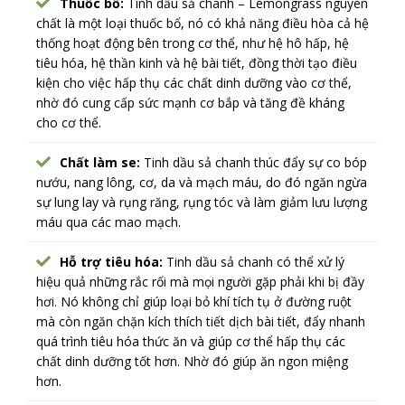
Thuốc bổ:
Tinh dầu sả chanh – Lemongrass nguyên
chất là một loại thuốc bổ, nó có khả năng điều hòa cả hệ
thống hoạt động bên trong cơ thể, như hệ hô hấp, hệ
tiêu hóa, hệ thần kinh và hệ bài tiết, đồng thời tạo điều
kiện cho việc hấp thụ các chất dinh dưỡng vào cơ thể,
nhờ đó cung cấp sức mạnh cơ bắp và tăng đề kháng
cho cơ thể.
Chất làm se:
Tinh dầu sả chanh thúc đẩy sự co bóp
nướu, nang lông, cơ, da và mạch máu, do đó ngăn ngừa
sự lung lay và rụng răng, rụng tóc và làm giảm lưu lượng
máu qua các mao mạch.
Hỗ trợ tiêu hóa:
Tinh dầu sả chanh có thể xử lý
hiệu quả những rắc rối mà mọi người gặp phải khi bị đầy
hơi. Nó không chỉ giúp loại bỏ khí tích tụ ở đường ruột
mà còn ngăn chặn kích thích tiết dịch bài tiết, đẩy nhanh
quá trình tiêu hóa thức ăn và giúp cơ thể hấp thụ các
chất dinh dưỡng tốt hơn. Nhờ đó giúp ăn ngon miệng
hơn.