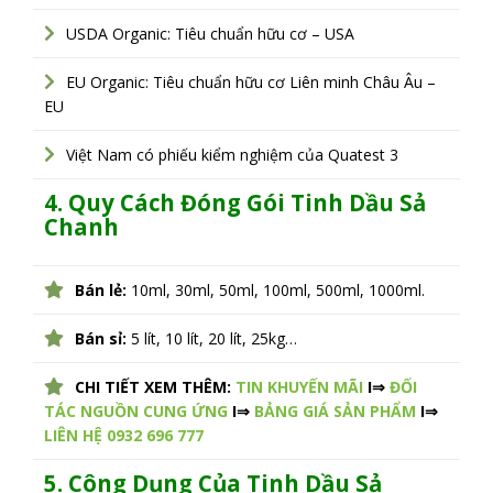
USDA Organic: Tiêu chuẩn hữu cơ – USA
EU Organic: Tiêu chuẩn hữu cơ Liên minh Châu Âu –
EU
Việt Nam có phiếu kiểm nghiệm của Quatest 3
4. Quy Cách Đóng Gói Tinh Dầu Sả
Chanh
Bán lẻ:
10ml, 30ml, 50ml, 100ml, 500ml, 1000ml.
Bán sỉ:
5 lít, 10 lít, 20 lít, 25kg…
CHI TIẾT XEM THÊM:
TIN KHUYẾN MÃI
I⇒
ĐỐI
TÁC NGUỒN CUNG ỨNG
I⇒
BẢNG GIÁ SẢN PHẨM
I⇒
LIÊN HỆ 0932 696 777
5. Công Dụng Của Tinh Dầu Sả