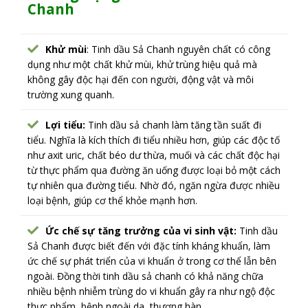
Chanh
Khử mùi
: Tinh dầu Sả Chanh nguyên chất có công
dụng như một
chất khử mùi
, khử trùng hiệu quả mà
không gây độc hại đến con người, động vật và môi
trường xung quanh.
Lợi tiểu:
Tinh dầu sả chanh làm tăng tần suất đi
tiểu. Nghĩa là kích thích đi tiểu nhiều hơn, giúp các độc tố
như axit uric, chất béo dư thừa, muối và các chất độc hại
từ thực phẩm qua đường ăn uống được loại bỏ một cách
tự nhiên qua đường tiểu. Nhờ đó, ngăn ngừa được nhiều
loại bệnh, giúp cơ thể khỏe mạnh hơn.
Ức chế sự tăng trưởng của vi sinh vật:
Tinh dầu
Sả Chanh được biết đến với đặc tính kháng khuẩn, làm
ức chế sự phát triển của vi khuẩn ở trong cơ thể lẫn bên
ngoài. Đồng thời tinh dầu sả chanh có khả năng chữa
nhiều bệnh nhiễm trùng do vi khuẩn gây ra như ngộ độc
thực phẩm, bệnh ngoài da, thương hàn…