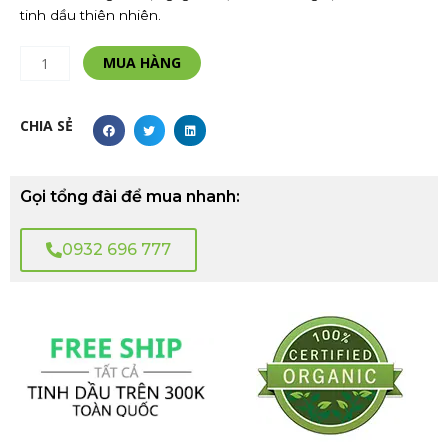
tinh dầu thiên nhiên.
Vỏ
Alternative:
MUA HÀNG
Chai
Tinh
Dầu
CHIA SẺ
5ml
số
lượng
Gọi tổng đài để mua nhanh:
0932 696 777