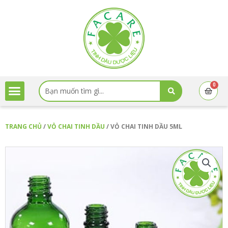
Nhảy
tới
nội
dung
Search
0
Cart
...
TRANG CHỦ
/
VỎ CHAI TINH DẦU
/ VỎ CHAI TINH DẦU 5ML