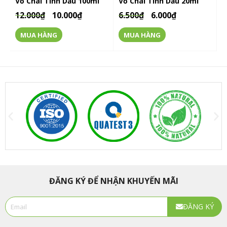
Vỏ Chai Tinh Dầu 100ml
Vỏ Chai Tinh Dầu 20ml
12.000
₫
10.000
₫
6.500
₫
6.000
₫
MUA HÀNG
MUA HÀNG
ĐĂNG KÝ ĐỂ NHẬN KHUYẾN MÃI
Email
ĐĂNG KÝ
Alternative: