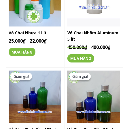
Vỏ Chai Nhựa 1 Lít
Vỏ Chai Nhôm Aluminum
5 lít
25.000
₫
22.000
₫
450.000
₫
400.000
₫
MUA HÀNG
MUA HÀNG
Giảm giá!
Giảm giá!
Giảm giá!
Giảm giá!