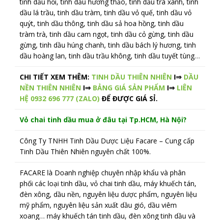
tinh dầu hồi, tinh dầu hương thảo, tinh dầu trà xanh, tinh
dầu lá trầu, tinh dầu tràm, tinh dầu vỏ quế, tinh dầu vỏ
quýt, tinh dầu thông, tinh dầu sả hoa hồng, tinh dầu
tràm trà, tinh dầu cam ngọt, tinh dầu cỏ gừng, tinh dầu
gừng, tinh dầu húng chanh, tinh dầu bách lý hương, tinh
dầu hoàng lan, tinh dầu trầu không, tinh dầu tuyết tùng…
CHI TIẾT XEM THÊM:
TINH DẦU THIÊN NHIÊN
I⇒
DẦU
NỀN THIÊN NHIÊN
I⇒
BẢNG GIÁ SẢN PHẨM
I⇒
LIÊN
HỆ 0932 696 777 (ZALO)
ĐỂ ĐƯỢC GIÁ SỈ.
Vỏ chai tinh dầu mua ở đâu tại Tp.HCM, Hà Nội?
Công Ty TNHH Tinh Dầu Dược Liệu Facare – Cung cấp
Tinh Dầu Thiên Nhiên nguyên chất 100%.
FACARE là Doanh nghiệp chuyên nhập khẩu và phân
phối các loại tinh dầu, vỏ chai tinh dầu, máy khuếch tán,
đèn xông, dầu nền, nguyên liệu dược phẩm, nguyên liệu
mỹ phẩm, nguyên liệu sản xuất dầu gió, dầu viêm
xoang… máy khuếch tán tinh dầu, đèn xông tinh dầu và