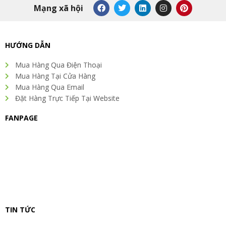
F
T
L
I
P
Mạng xã hội
a
w
i
n
i
c
i
n
s
n
e
t
k
t
t
b
t
e
a
e
o
e
d
g
r
HƯỚNG DẪN
o
r
i
r
e
k
n
a
s
Mua Hàng Qua Điện Thoại
m
t
Mua Hàng Tại Cửa Hàng
Mua Hàng Qua Email
Đặt Hàng Trực Tiếp Tại Website
FANPAGE
TIN TỨC