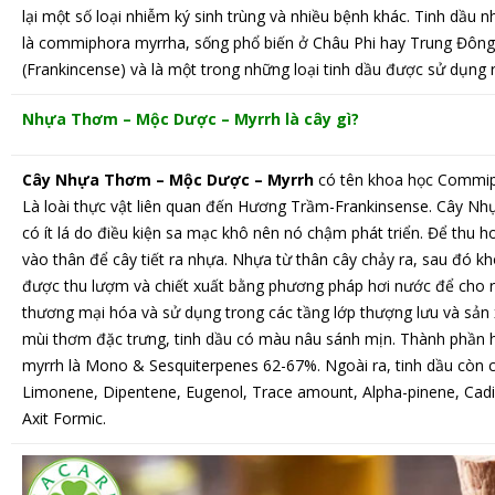
lại một số loại nhiễm ký sinh trùng và nhiều bệnh khác.
Tinh dầu n
là commiphora myrrha, sống phổ biến ở Châu Phi hay Trung Đông .
(Frankincense) và là một trong những loại tinh dầu được sử dụng rộ
Nhựa Thơm – Mộc Dược – Myrrh là cây gì?
Cây Nhựa Thơm – Mộc Dược – Myrrh
có tên khoa học Commiph
Là loài thực vật liên quan đến Hương Trầm-Frankinsense. Cây N
có ít lá do điều kiện sa mạc khô nên nó chậm phát triển. Để thu 
vào thân để cây tiết ra nhựa. Nhựa từ thân cây chảy ra, sau đó 
được thu lượm và chiết xuất bằng phương pháp hơi nước để cho r
thương mại hóa và sử dụng trong các tầng lớp thượng lưu và sản
mùi thơm đặc trưng, tinh dầu có màu nâu sánh mịn. Thành phần 
myrrh là Mono & Sesquiterpenes 62-67%. Ngoài ra, tinh dầu còn 
Limonene, Dipentene, Eugenol, Trace amount, Alpha-pinene, Cadin
Axit Formic.