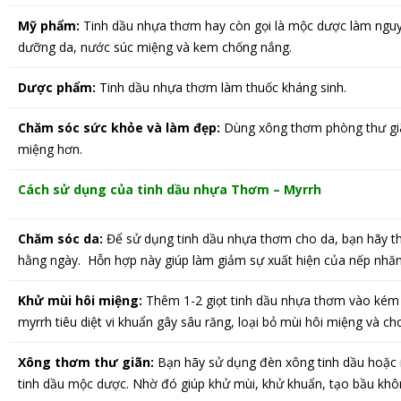
Mỹ phẩm:
Tinh dầu nhựa thơm hay còn gọi là mộc dược làm nguy
dưỡng da, nước súc miệng và kem chống nắng.
Dược phẩm:
Tinh dầu nhựa thơm làm thuốc kháng sinh.
Chăm sóc sức khỏe và làm đẹp:
Dùng xông thơm phòng thư giãn,
miệng hơn.
Cách sử dụng của tinh dầu nhựa Thơm – Myrrh
Chăm sóc da:
Để sử dụng tinh dầu nhựa thơm cho da, bạn hãy t
hằng ngày. Hỗn hợp này giúp làm giảm sự xuất hiện của nếp nhă
Khử mùi hôi miệng:
Thêm 1-2 giọt tinh dầu nhựa thơm vào kém 
myrrh tiêu diệt vi khuẩn gây sâu răng, loại bỏ mùi hôi miệng và c
Xông thơm thư giãn:
Bạn hãy sử dụng đèn xông tinh dầu hoặc 
tinh dầu mộc dược. Nhờ đó giúp khử mùi, khử khuẩn, tạo bầu khôn