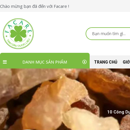
Nhảy
Chào mừng bạn đã đến với Facare !
tới
nội
dung
Search
...
DANH MỤC SẢN PHẨM
TRANG CHỦ
GIỚ
10 Công Dụ