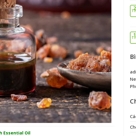
2
Th
1
Th
B
ad
Ne
Ph
C
Cá
Ch
Essential Oil