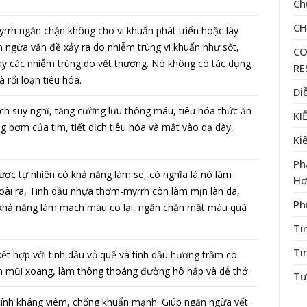
Ch
C
rh ngăn chặn không cho vi khuẩn phát triển hoặc lây
ngừa vấn đề xảy ra do nhiễm trùng vi khuẩn như sốt,
CO
 hay các nhiễm trùng do vết thương. Nó không có tác dụng
RE
 rối loạn tiêu hóa.
Di
ch suy nghĩ, tăng cường lưu thông máu, tiêu hóa thức ăn
KI
ng bơm của tim, tiết dịch tiêu hóa và mật vào dạ dày,
Ki
Ph
ược tự nhiên có khả năng làm se, có nghĩa là nó làm
Hợ
goài ra, Tinh dầu nhựa thơm-myrrh còn làm mịn làn da,
Ph
 khả năng làm mạch máu co lại, ngăn chặn mất máu quá
Ti
Ti
t hợp với tinh dầu vỏ quế và tinh dầu hương trầm có
iêm mũi xoang, làm thông thoáng đường hô hấp và dễ thở.
Tư
ính kháng viêm, chống khuẩn mạnh. Giúp ngăn ngừa vết