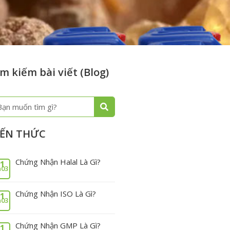
m kiếm bài viết (Blog)
m
ếm
IẾN THỨC
Chứng Nhận Halal Là Gì?
1
03
Chứng Nhận ISO Là Gì?
1
03
Chứng Nhận GMP Là Gì?
1