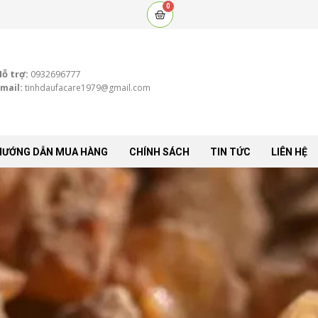
0
Cart
Hỗ trợ:
0932696777
mail:
tinhdaufacare1979@gmail.com
HƯỚNG DẪN MUA HÀNG
CHÍNH SÁCH
TIN TỨC
LIÊN HỆ