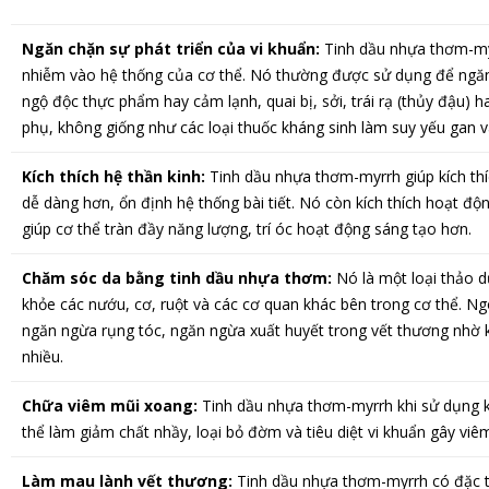
Ngăn chặn sự phát triển của vi khuẩn:
Tinh dầu nhựa thơm-myr
nhiễm vào hệ thống của cơ thể. Nó thường được sử dụng để ngăn 
ngộ độc thực phẩm hay cảm lạnh, quai bị, sởi, trái rạ (thủy đậu)
phụ, không giống như các loại thuốc kháng sinh làm suy yếu gan và
Kích thích hệ thần kinh:
Tinh dầu nhựa thơm-myrrh giúp kích thí
dễ dàng hơn, ổn định hệ thống bài tiết. Nó còn kích thích hoạt độ
giúp cơ thể tràn đầy năng lượng, trí óc hoạt động sáng tạo hơn.
Chăm sóc da bằng tinh dầu nhựa thơm:
Nó là một loại thảo d
khỏe các nướu, cơ, ruột và các cơ quan khác bên trong cơ thể. N
ngăn ngừa rụng tóc, ngăn ngừa xuất huyết trong vết thương nhờ
nhiều.
Chữa viêm mũi xoang:
Tinh dầu nhựa thơm-myrrh khi sử dụng kế
thể làm giảm chất nhầy, loại bỏ đờm và tiêu diệt vi khuẩn gây v
Làm mau lành vết thương:
Tinh dầu nhựa thơm-myrrh có đặc t