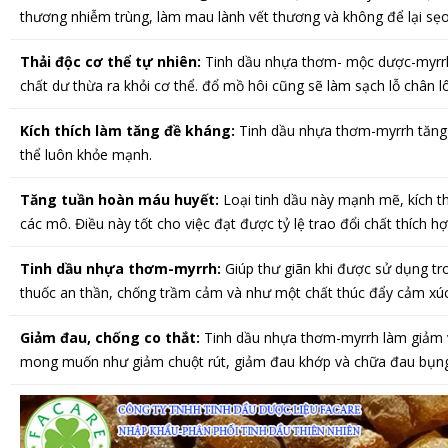
thương nhiễm trùng, làm mau lành vết thương và không để lại sẹo
Thải độc cơ thể tự nhiên:
Tinh dầu nhựa thơm- mộc dược-myrrh l
chất dư thừa ra khỏi cơ thể. đổ mồ hôi cũng sẽ làm sạch lỗ chân lô
Kích thích làm tăng đề kháng:
Tinh dầu nhựa thơm-myrrh tăng 
thể luôn khỏe mạnh.
Tăng tuần hoàn máu huyết:
Loại tinh dầu này mạnh mẽ, kích t
các mô. Điều này tốt cho việc đạt được tỷ lệ trao đổi chất thích
Tinh dầu nhựa thơm-myrrh:
Giúp thư giãn khi được sử dụng t
thuốc an thần, chống trầm cảm và như một chất thúc đẩy cảm xúc
Giảm đau, chống co thắt:
Tinh dầu nhựa thơm-myrrh làm giảm v
mong muốn như giảm chuột rút, giảm đau khớp và chữa đau bụng