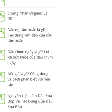
03
Chứng Nhận Organic Là
0
03
Gì?
Dầu nụ tầm xuân là gì?
4
03
Tác dụng làm đẹp của dầu
tầm xuân
Dầu chùm ngây là gì? Lợi
9
02
ích sức khỏe của dầu chùm
ngây
Mùi già là gì? Công dụng
8
01
và cách phân biệt với mùi
tây
Nguyên Liệu Làm Dầu Xoa
5
12
Bóp Và Tác Dụng Của Dầu
Xoa Bóp