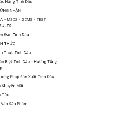
ức Năng Tinh Dầu
HỨNG NHẬN
A – MSDS – GCMS – TEST
SULTS
ễn Đàn Tinh Dầu
ẾN THỨC
ến Thức Tinh Dầu
ân Biệt Tinh Dầu – Hương Tổng
p
ương Pháp Sản Xuất Tinh Dầu
n Khuyến Mãi
n Tức
 Vấn Sản Phẩm