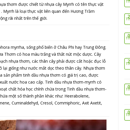
Th
hựa thơm được chiết từ nhựa cây Myrrh có tên thực vật
 Myrrh là loại thực vật liên quan đến Hương Trầm
2
ng rãi nhất trên thế giới.
Th
0
Th
ora myrrha, sống phổ biến ở Châu Phi hay Trung Đông.
hựa Thơm có hoa màu trắng và thắt nút mộc dược. Cây
2
hoạch nhựa thơm, các thân cây phải được cắt hoặc đục lỗ
Th
khô lại giống như nước mắt dọc theo thân cây. Nhựa thơm
a sản phẩm tinh dầu nhựa thơm có giá trị cao, được
 xuất nước hoa cao cấp. Tinh dầu nhựa thơm-myrrh có
0
hoạt chất hóa học chính chứa trong Tinh dầu nhựa thơm-
Th
chứa một số thành phần khác như: Heerabolene,
ene, Cuminaldehyd, Cresol, Commiphoric, Axit Axetit,
0
Th