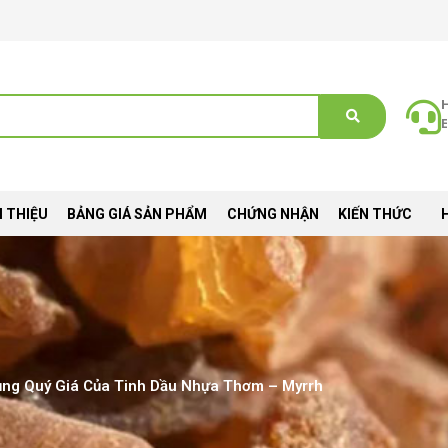
E
I THIỆU
BẢNG GIÁ SẢN PHẨM
CHỨNG NHẬN
KIẾN THỨC
ng Quý Giá Của Tinh Dầu Nhựa Thơm – Myrrh