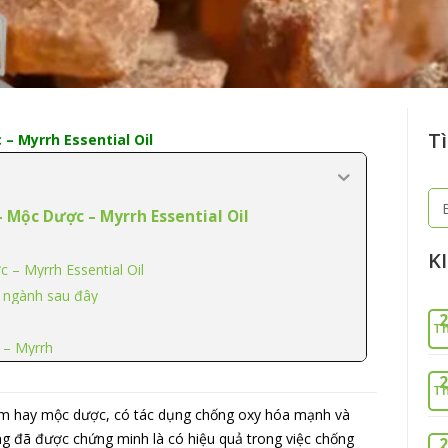
Tì
– Myrrh Essential Oil
Tì
 Mộc Dược – Myrrh Essential Oil
ki
K
 Myrrh Essential Oil
c ngành sau đây
2
Th
 – Myrrh
2
Th
thơm hay mộc dược, có tác dụng chống oxy hóa mạnh và
ng đã được chứng minh là có hiệu quả trong việc chống
2