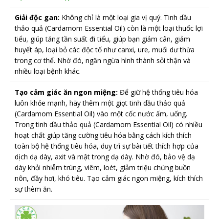
Giải độc gan:
Không chỉ là một loại gia vị quý. Tinh dầu
thảo quả (Cardamom Essential Oil) còn là một loại thuốc lợi
tiểu, giúp tăng tần suất đi tiểu, giúp bạn giảm cân, giảm
huyết áp, loại bỏ các độc tố như canxi, ure, muối dư thừa
trong cơ thể. Nhờ đó, ngăn ngừa hình thành sỏi thận và
nhiều loại bệnh khác.
Tạo cảm giác ăn ngon miệng:
Để giữ hệ thống tiêu hóa
luôn khỏe mạnh, hãy thêm một giọt tinh dầu thảo quả
(Cardamom Essential Oil) vào một cốc nước ấm, uống.
Trong tinh dầu thảo quả (Cardamom Essential Oil) có nhiều
hoạt chất giúp tăng cường tiêu hóa bằng cách kích thích
toàn bộ hệ thống tiêu hóa, duy trì sự bài tiết thích hợp của
dịch dạ dày, axit và mật trong dạ dày. Nhờ đó, bảo vệ dạ
dày khỏi nhiễm trùng, viêm, loét, giảm triệu chứng buồn
nôn, đầy hơi, khó tiêu. Tạo cảm giác ngon miệng, kích thích
sự thèm ăn.