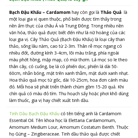
Bạch Đậu Khấu – Cardamom
hay còn gọi là
Thảo Quả
là
một loại gia vị quen thuộc, phổ biến được tìm thấy trong
nền ẩm thực của châu Á và Trung Đông. Trong nhiều nền
văn hóa, thảo quả được biết đến như là nữ hoàng của các
loại gia vị. Cây Thảo Quả (Bạch Đậu Khấu) là loại cây than
thảo, sống lâu năm, cao từ 2-3m. Thân rễ mọc ngang có
nhiều đốt, đường kính 3-4cm, lõi màu trắng, phía ngoài
màu phớt hồng, mập mạp, có mùi thơm. Lá mọc so le theo
thân cây, có cuống, bẹ lá có phiến dọc, phiến lá dài 50-
60cm, nhẵn bóng, mặt trên xanh thẫm, mặt dưới xanh nhạt.
Hoa thảo quả mọc từ gốc, dài 10-25cm, hoa đơn cánh màu
đỏ. Mỗi hoa sẽ phát triển thành chùm gồm 15-20 quả. Khi
chín quả có màu đỏ tím. Thu hoạch sấy hoặc phơi khô dùng
làm thuốc, gia vị hay chiết xuất tinh dầu.
Tinh Dầu Bạch Đậu Khấu
có tên tiếng anh là Cardamom
Essential Oil. Tên khoa học là Elettaria Cardamomum,
Amomum Medium Lour, Amomum Costatum Benth. Thuộc
họ Gừng – Zingiberaceae. Tinh dầu thảo quả được chiết