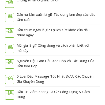
20
Th03
Dầu nụ tầm xuân là gì? Tác dụng làm đẹp của dầu
04
Th03
tầm xuân
Dầu chùm ngây là gì? Lợi ích sức khỏe của dầu
29
Th02
chùm ngây
Mùi già là gì? Công dụng và cách phân biệt với
08
Th01
mùi tây
Nguyên Liệu Làm Dầu Xoa Bóp Và Tác Dụng Của
05
Th12
Dầu Xoa Bóp
5 Loại Dầu Massage Tốt Nhất Được Các Chuyên
22
Th11
Gia Khuyên Dùng
Dầu Trị Viêm Xoang Là Gì? Công Dụng & Cách
16
Th10
Dùng