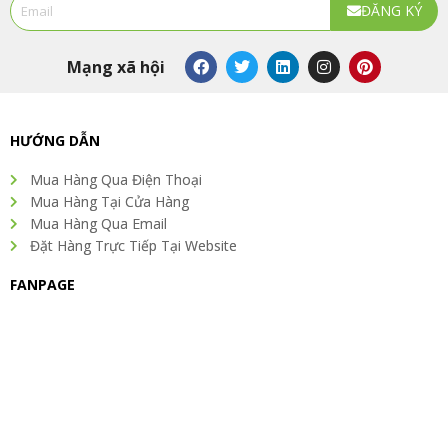
Email
ĐĂNG KÝ
Alternative:
F
T
L
I
P
Mạng xã hội
a
w
i
n
i
c
i
n
s
n
e
t
k
t
t
b
t
e
a
e
o
e
d
g
r
HƯỚNG DẪN
o
r
i
r
e
k
n
a
s
Mua Hàng Qua Điện Thoại
m
t
Mua Hàng Tại Cửa Hàng
Mua Hàng Qua Email
Đặt Hàng Trực Tiếp Tại Website
FANPAGE