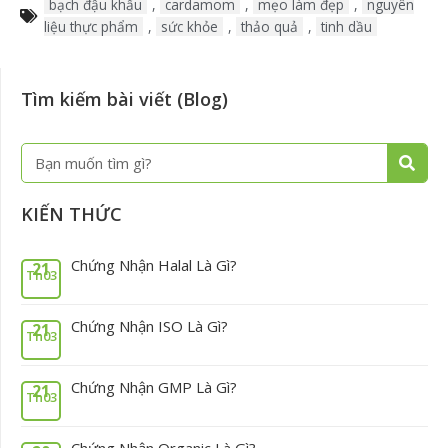
bạch đậu khấu
,
cardamom
,
mẹo làm đẹp
,
nguyên
liệu thực phẩm
,
sức khỏe
,
thảo quả
,
tinh dầu
Tìm kiếm bài viết (Blog)
Tìm
kiếm
KIẾN THỨC
Chứng Nhận Halal Là Gì?
21
Th03
Chứng Nhận ISO Là Gì?
21
Th03
Chứng Nhận GMP Là Gì?
21
Th03
Chứng Nhận Organic Là Gì?