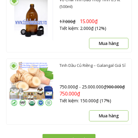
(500ml)
15.000
₫
17.000
₫
Tiết kiệm: 2.000₫ (12%)
Mua hàng
Tinh Dầu Củ Riềng – Galangal Giá Sỉ
750.000
₫
-
25.000.000
₫
900.000
₫
750.000
₫
Tiết kiệm: 150.000₫ (17%)
Sản
Mua hàng
phẩ
này
có