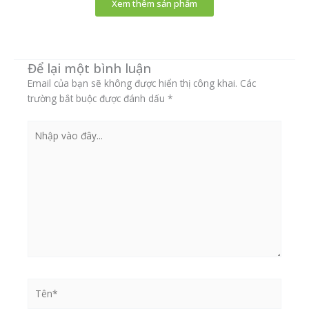
Xem thêm sản phẩm
nhiề
biến
thể.
Các
Để lại một bình luận
tùy
chọn
Email của bạn sẽ không được hiển thị công khai.
Các
có
trường bắt buộc được đánh dấu
*
thể
được
Nhập
chọn
vào
trên
đây...
tran
sản
phẩ
Tên*