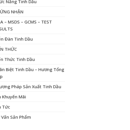
ức Năng Tinh Dầu
HỨNG NHẬN
A – MSDS – GCMS – TEST
SULTS
ễn Đàn Tinh Dầu
ẾN THỨC
ến Thức Tinh Dầu
ân Biệt Tinh Dầu – Hương Tổng
p
ương Pháp Sản Xuất Tinh Dầu
n Khuyến Mãi
n Tức
 Vấn Sản Phẩm