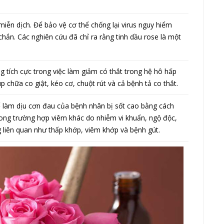
 miễn dịch. Để bảo vệ cơ thể chống lại virus nguy hiểm
chắn. Các nghiên cứu đã chỉ ra rằng tinh dầu rose là một
g tích cực trong việc làm giảm có thắt trong hệ hô hấp
 chữa co giật, kéo cơ, chuột rút và cả bệnh tả co thắt.
ể làm dịu cơn đau của bệnh nhân bị sốt cao bằng cách
trong trường hợp viêm khác do nhiễm vi khuẩn, ngộ độc,
ng liên quan như thấp khớp, viêm khớp và bệnh gút.