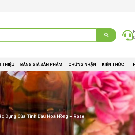
E
I THIỆU
BẢNG GIÁ SẢN PHẨM
CHỨNG NHẬN
KIẾN THỨC
ác Dụng Của Tinh Dầu Hoa Hồng – Rose