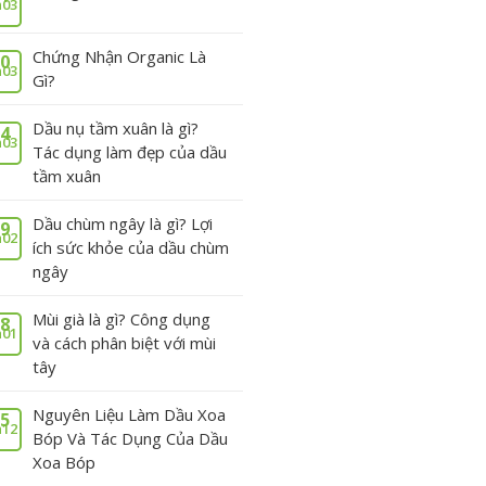
03
Chứng Nhận Organic Là
0
03
Gì?
Dầu nụ tầm xuân là gì?
4
03
Tác dụng làm đẹp của dầu
tầm xuân
Dầu chùm ngây là gì? Lợi
9
02
ích sức khỏe của dầu chùm
ngây
Mùi già là gì? Công dụng
8
01
và cách phân biệt với mùi
tây
Nguyên Liệu Làm Dầu Xoa
5
12
Bóp Và Tác Dụng Của Dầu
Xoa Bóp