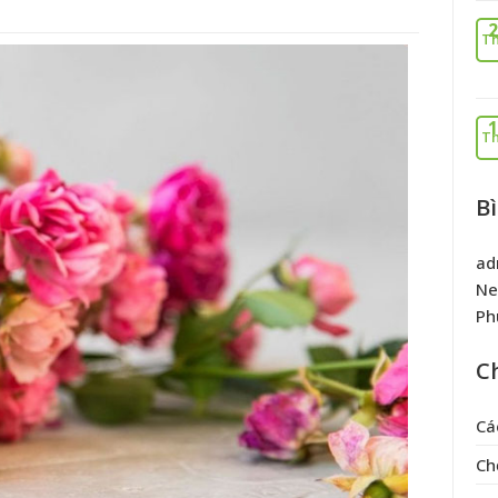
2
Th
1
Th
B
ad
Ne
Ph
C
Cá
Ch