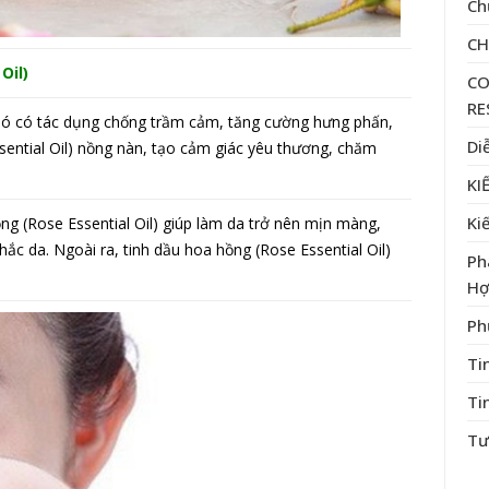
Ch
C
Oil)
CO
RE
 Nó có tác dụng chống trầm cảm, tăng cường hưng phấn,
Di
ential Oil) nồng nàn, tạo cảm giác yêu thương, chăm
KI
Ki
g (Rose Essential Oil) giúp làm da trở nên mịn màng,
hắc da. Ngoài ra, tinh dầu hoa hồng (Rose Essential Oil)
Ph
Hợ
Ph
Ti
Ti
Tư