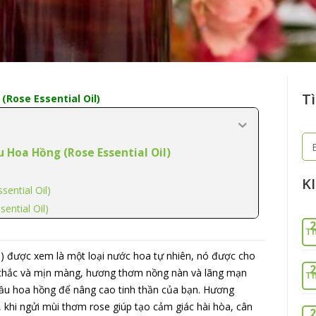
Tì
Rose Essential Oil)
Tì
 Hoa Hồng (Rose Essential Oil)
ki
K
ential Oil)
ential Oil)
2
Th
) được xem là một loại nước hoa tự nhiên, nó được cho
2
săn chắc và mịn màng, hương thơm nồng nàn và lãng mạn
Th
dầu hoa hồng để nâng cao tinh thần của bạn. Hương
khi ngửi mùi thơm rose giúp tạo cảm giác hài hòa, cân
2