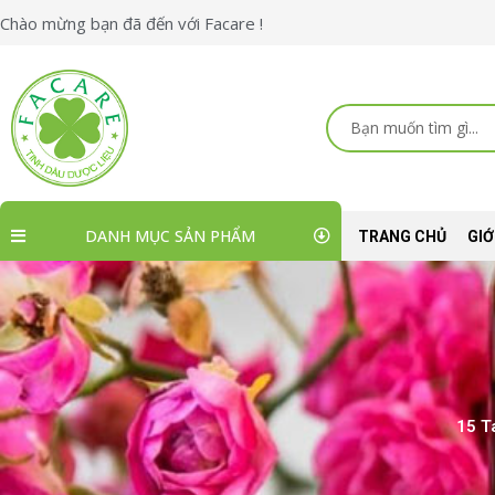
Nhảy
Chào mừng bạn đã đến với Facare !
tới
nội
dung
Search
...
DANH MỤC SẢN PHẨM
TRANG CHỦ
GIỚ
15 T