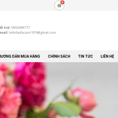
0
Cart
Hỗ trợ:
0932696777
mail:
tinhdaufacare1979@gmail.com
HƯỚNG DẪN MUA HÀNG
CHÍNH SÁCH
TIN TỨC
LIÊN HỆ