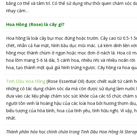
bằng cơ thể và tâm trí. Có thể sử dụng như thói quen chăm sóc da
nhạy cảm…
Hoa Hồng (Rose) là cây gì?
Hoa hồng là loài cây bụi mọc đứng hoặc trườn. Cây cao từ 0.5-1.5m
chét, nhẵn cả hai mặt, hình bầu dục mũi mác. Lá kèm dính liền v
hồng mọc thành chùm ở ngọn hoặc mọc đơn ở nách lá. Hoa có màu
hoa lõm mang 5-6 lá dài, 5 cánh hoa, nhiều nhị và nhiều noãn rời.
hoa, tạo thành một quả giả hình trứng ngược. Cây hồng ra hoa qu
Tinh Dầu Hoa Hồng
(Rose Essential Oil) được chiết xuất từ cánh 
những có tác dụng chăm sóc da mà còn được sử dụng làm nước 
đưa vào các liệu pháp chăm sóc sức khỏe của các tổ chức chăm só
người tôn vinh là hoàng hậu của các loài hoa bởi hương thơm dịu,
biểu tượng của hòa bình, hoa của tình yêu, tình hữu nghị. Vì vậy
nhất.
Thành phần hóa học chính chứa trong Tinh Dầu Hoa Hồng là Steropt