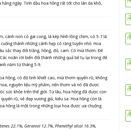
Th
 hằng ngày. Tinh dầu hoa hồng rất tốt cho làn da khô,
2
Th
0
, cành non có gai cong, lá kép hình lông chim, có 5-7 lá
Th
ới cuống thành những cánh hẹp có răng tuyến nhỏ. Hoa
 sắc thay đổi trắng, hồng, đỏ, cam. Có mùi thơm. Đế
 Các noãn rời biến đổi thành những quả bế tụ lại trong đế
2
Th
anh năm từ tháng 5-9.
hoa hồng, có độ tinh khiết cao, mùi thơm quyến rũ, không
hoa, nguyên liệu mỹ phẩm, nến thơm và nó đã được
0
Th
c sức khỏe trên thế giới. Từ lâu, hoa hồng đã được con
 quyến rũ, vẻ đẹp vương giả, kiêu sa. Hoa hồng còn là
, hoa hồng là một trong những loại hoa được ưa chuộng
0
Th
enes 22.1%, Geraniol 12.7%, Phenethyl alcol 16.3%,