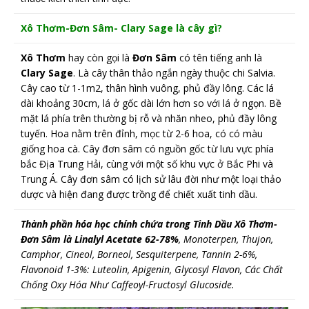
Xô Thơm-Đơn Sâm- Clary Sage là cây gì?
Xô Thơm
hay còn gọi là
Đơn Sâm
có tên tiếng anh là
Clary Sage
. Là cây thân thảo ngắn ngày thuộc chi Salvia.
Cây cao từ 1-1m2, thân hình vuông, phủ đầy lông. Các lá
dài khoảng 30cm, lá ở gốc dài lớn hơn so với lá ở ngọn. Bề
mặt lá phía trên thường bị rỗ và nhăn nheo, phủ đầy lông
tuyến. Hoa nằm trên đỉnh, mọc từ 2-6 hoa, có có màu
giống hoa cà. Cây đơn sâm có nguồn gốc từ lưu vực phía
bắc Địa Trung Hải, cùng với một số khu vực ở Bắc Phi và
Trung Á. Cây đơn sâm có lịch sử lâu đời như một loại thảo
dược và hiện đang được trồng để chiết xuất tinh dầu.
Thành phần hóa học chính chứa trong Tinh Dầu Xô Thơm-
Đơn Sâm là Linalyl Acetate 62-78%
, Monoterpen, Thujon,
Camphor, Cineol, Borneol, Sesquiterpene, Tannin 2-6%,
Flavonoid 1-3%: Luteolin, Apigenin, Glycosyl Flavon, Các Chất
Chống Oxy Hóa Như Caffeoyl-Fructosyl Glucoside.