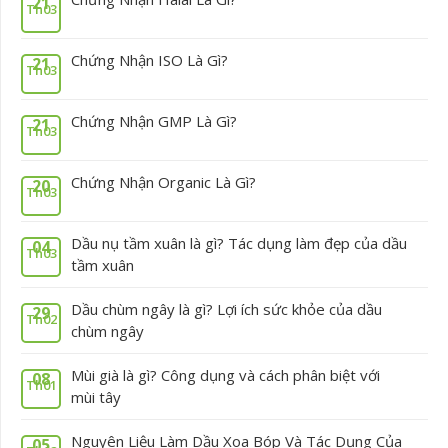
21
Th03
Chứng Nhận ISO Là Gì?
21
Th03
Chứng Nhận GMP Là Gì?
21
Th03
Chứng Nhận Organic Là Gì?
20
Th03
Dầu nụ tầm xuân là gì? Tác dụng làm đẹp của dầu
04
Th03
tầm xuân
Dầu chùm ngây là gì? Lợi ích sức khỏe của dầu
29
Th02
chùm ngây
Mùi già là gì? Công dụng và cách phân biệt với
08
Th01
mùi tây
Nguyên Liệu Làm Dầu Xoa Bóp Và Tác Dụng Của
05