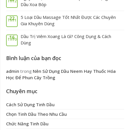
Th12
Dầu Xoa Bóp
5 Loại Dầu Massage Tốt Nhất Được Các Chuyên
22
Th11
Gia Khuyên Dùng
Dầu Trị Viêm Xoang Là Gì? Công Dụng & Cách
16
Th10
Dùng
Bình luận của bạn đọc
admin
trong
Nên Sử Dụng Dầu Neem Hay Thuốc Hóa
Học Để Phun Cây Trồng
Chuyên mục
Cách Sử Dụng Tinh Dầu
Chọn Tinh Dầu Theo Nhu Cầu
Chức Năng Tinh Dầu