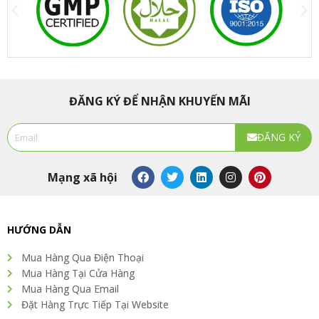
ĐĂNG KÝ ĐỂ NHẬN KHUYẾN MÃI
Email
ĐĂNG KÝ
Alternative:
F
T
L
I
P
Mạng xã hội
a
w
i
n
i
c
i
n
s
n
e
t
k
t
t
b
t
e
a
e
o
e
d
g
r
HƯỚNG DẪN
o
r
i
r
e
k
n
a
s
Mua Hàng Qua Điện Thoại
m
t
Mua Hàng Tại Cửa Hàng
Mua Hàng Qua Email
Đặt Hàng Trực Tiếp Tại Website