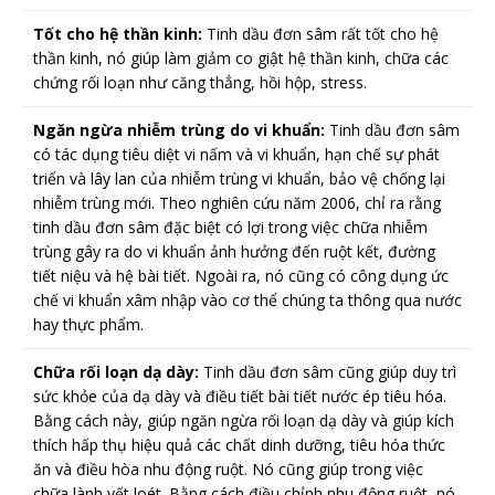
Tốt cho hệ thần kinh:
Tinh dầu đơn sâm rất tốt cho hệ
thần kinh, nó giúp làm giảm co giật hệ thần kinh, chữa các
chứng rối loạn như căng thẳng, hồi hộp, stress.
Ngăn ngừa nhiễm trùng do vi khuẩn:
Tinh dầu đơn sâm
có tác dụng tiêu diệt vi nấm và vi khuẩn, hạn chế sự phát
triển và lây lan của nhiễm trùng vi khuẩn, bảo vệ chống lại
nhiễm trùng mới. Theo nghiên cứu năm 2006, chỉ ra rằng
tinh dầu đơn sâm đặc biệt có lợi trong việc chữa nhiễm
trùng gây ra do vi khuẩn ảnh hưởng đến ruột kết, đường
tiết niệu và hệ bài tiết. Ngoài ra, nó cũng có công dụng ức
chế vi khuẩn xâm nhập vào cơ thể chúng ta thông qua nước
hay thực phẩm.
Chữa rối loạn dạ dày:
Tinh dầu đơn sâm cũng giúp duy trì
sức khỏe của dạ dày và điều tiết bài tiết nước ép tiêu hóa.
Bằng cách này, giúp ngăn ngừa rối loạn dạ dày và giúp kích
thích hấp thụ hiệu quả các chất dinh dưỡng, tiêu hóa thức
ăn và điều hòa nhu động ruột. Nó cũng giúp trong việc
chữa lành vết loét. Bằng cách điều chỉnh nhu động ruột, nó