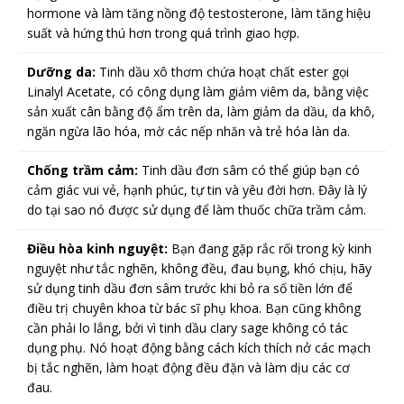
hormone và làm tăng nồng độ testosterone, làm tăng hiệu
suất và hứng thú hơn trong quá trình giao hợp.
Dưỡng da:
Tinh dầu xô thơm chứa hoạt chất ester gọi
Linalyl Acetate, có công dụng làm giảm viêm da, bằng việc
sản xuất cân bằng độ ẩm trên da, làm giảm da dầu, da khô,
ngăn ngừa lão hóa, mờ các nếp nhăn và trẻ hóa làn da.
Chống trầm cảm:
Tinh dầu đơn sâm có thể giúp bạn có
cảm giác vui vẻ, hạnh phúc, tự tin và yêu đời hơn. Đây là lý
do tại sao nó được sử dụng để làm thuốc chữa trầm cảm.
Điều hòa kinh nguyệt:
Bạn đang gặp rắc rối trong kỳ kinh
nguyệt như tắc nghẽn, không đều, đau bụng, khó chịu, hãy
sử dụng tinh dầu đơn sâm trước khi bỏ ra số tiền lớn để
điều trị chuyên khoa từ bác sĩ phụ khoa. Bạn cũng không
cần phải lo lắng, bởi vì tinh dầu clary sage không có tác
dụng phụ. Nó hoạt động bằng cách kích thích nở các mạch
bị tắc nghẽn, làm hoạt động đều đặn và làm dịu các cơ
đau.