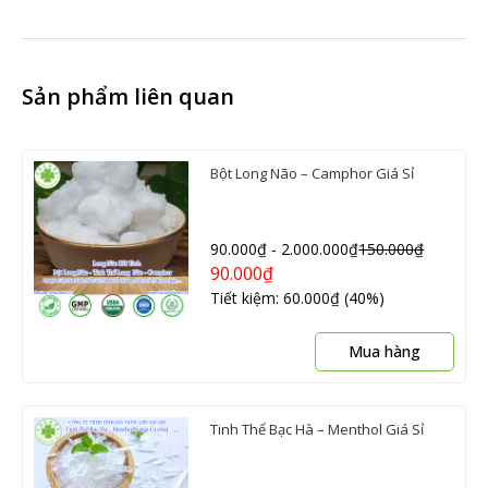
Sản phẩm liên quan
Bột Long Não – Camphor Giá Sỉ
90.000
₫
-
2.000.000
₫
150.000
₫
90.000
₫
Tiết kiệm: 60.000₫ (40%)
Sản
Mua hàng
phẩ
này
có
Tinh Thể Bạc Hà – Menthol Giá Sỉ
nhiề
biến
thể.