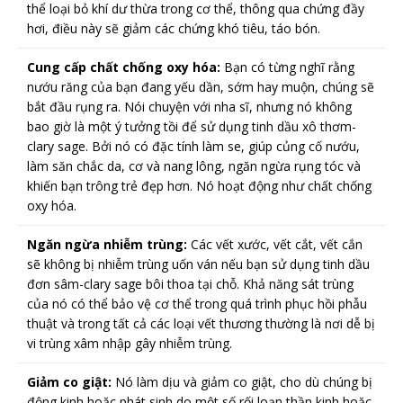
thể loại bỏ khí dư thừa trong cơ thể, thông qua chứng đầy
hơi, điều này sẽ giảm các chứng khó tiêu, táo bón.
Cung cấp chất chống oxy hóa:
Bạn có từng nghĩ rằng
nướu răng của bạn đang yếu dần, sớm hay muộn, chúng sẽ
bắt đầu rụng ra. Nói chuyện với nha sĩ, nhưng nó không
bao giờ là một ý tưởng tồi để sử dụng tinh dầu xô thơm-
clary sage. Bởi nó có đặc tính làm se, giúp củng cố nướu,
làm săn chắc da, cơ và nang lông, ngăn ngừa rụng tóc và
khiến bạn trông trẻ đẹp hơn. Nó hoạt động như chất chống
oxy hóa.
Ngăn ngừa nhiễm trùng:
Các vết xước, vết cắt, vết cắn
sẽ không bị nhiễm trùng uốn ván nếu bạn sử dụng tinh dầu
đơn sâm-clary sage bôi thoa tại chỗ. Khả năng sát trùng
của nó có thể bảo vệ cơ thể trong quá trình phục hồi phẫu
thuật và trong tất cả các loại vết thương thường là nơi dễ bị
vi trùng xâm nhập gây nhiễm trùng.
Giảm co giật:
Nó làm dịu và giảm co giật, cho dù chúng bị
động kinh hoặc phát sinh do một số rối loạn thần kinh hoặc