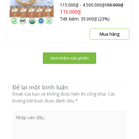
115.000
₫
-
4.500.000
₫
150.000
₫
Các
115.000
₫
tùy
Tiết kiệm: 35.000₫ (23%)
chọn
có
Sản
thể
Mua hàng
phẩ
được
này
chọn
có
trên
Xem thêm sản phẩm
nhiề
tran
biến
sản
thể.
phẩ
Các
Để lại một bình luận
tùy
chọn
Email của bạn sẽ không được hiển thị công khai.
Các
có
trường bắt buộc được đánh dấu
*
thể
được
Nhập
chọn
vào
trên
đây...
tran