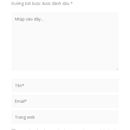
có
trường bắt buộc được đánh dấu
*
thể
được
Nhập
chọn
vào
trên
đây...
tran
sản
phẩ
Tên*
Email*
Trang
web