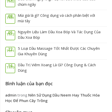
Th02
chùm ngây
Mùi già là gì? Công dụng và cách phân biệt với
08
Th01
mùi tây
Nguyên Liệu Làm Dầu Xoa Bóp Và Tác Dụng Của
05
Th12
Dầu Xoa Bóp
5 Loại Dầu Massage Tốt Nhất Được Các Chuyên
22
Th11
Gia Khuyên Dùng
Dầu Trị Viêm Xoang Là Gì? Công Dụng & Cách
16
Th10
Dùng
Bình luận của bạn đọc
admin
trong
Nên Sử Dụng Dầu Neem Hay Thuốc Hóa
Học Để Phun Cây Trồng