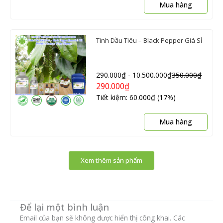
Mua hàng
Tinh Dầu Tiêu – Black Pepper Giá Sỉ
290.000
₫
-
10.500.000
₫
350.000
₫
290.000
₫
Tiết kiệm: 60.000₫ (17%)
Sản
Mua hàng
phẩ
này
có
Xem thêm sản phẩm
nhiề
biến
thể.
Các
Để lại một bình luận
tùy
chọn
Email của bạn sẽ không được hiển thị công khai.
Các