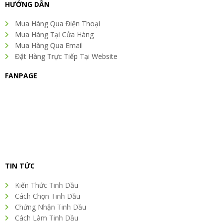
o
e
d
g
r
HƯỚNG DẪN
o
r
i
r
e
k
n
a
s
Mua Hàng Qua Điện Thoại
m
t
Mua Hàng Tại Cửa Hàng
Mua Hàng Qua Email
Đặt Hàng Trực Tiếp Tại Website
FANPAGE
TIN TỨC
Kiến Thức Tinh Dầu
Cách Chọn Tinh Dầu
Chứng Nhận Tinh Dầu
Cách Làm Tinh Dầu