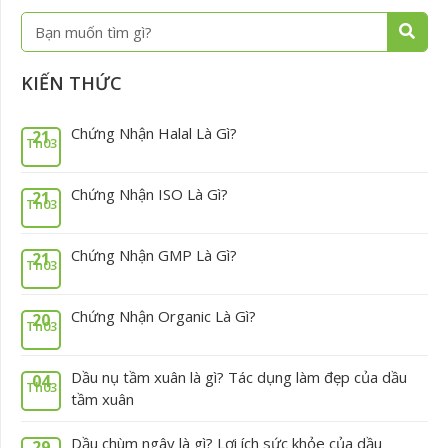
Tìm
kiếm
KIẾN THỨC
Chứng Nhận Halal Là Gì?
21
Th03
Chứng Nhận ISO Là Gì?
21
Th03
Chứng Nhận GMP Là Gì?
21
Th03
Chứng Nhận Organic Là Gì?
20
Th03
Dầu nụ tầm xuân là gì? Tác dụng làm đẹp của dầu
04
Th03
tầm xuân
Dầu chùm ngây là gì? Lợi ích sức khỏe của dầu
29