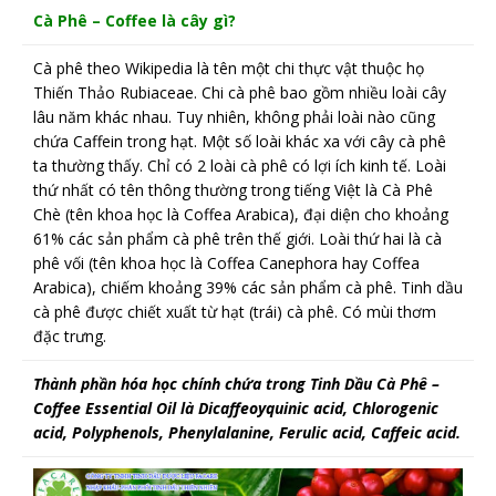
Cà Phê – Coffee là cây gì?
Cà phê theo Wikipedia là tên một chi thực vật thuộc họ
Thiến Thảo Rubiaceae. Chi cà phê bao gồm nhiều loài cây
lâu năm khác nhau. Tuy nhiên, không phải loài nào cũng
chứa Caffein trong hạt. Một số loài khác xa với cây cà phê
ta thường thấy. Chỉ có 2 loài cà phê có lợi ích kinh tế. Loài
thứ nhất có tên thông thường trong tiếng Việt là Cà Phê
Chè (tên khoa học là Coffea Arabica), đại diện cho khoảng
61% các sản phẩm cà phê trên thế giới. Loài thứ hai là cà
phê vối (tên khoa học là Coffea Canephora hay Coffea
Arabica), chiếm khoảng 39% các sản phẩm cà phê. Tinh dầu
cà phê được chiết xuất từ hạt (trái) cà phê. Có mùi thơm
đặc trưng.
Thành phần hóa học chính chứa trong Tinh Dầu Cà Phê –
Coffee Essential Oil là Dicaffeoyquinic acid, Chlorogenic
acid, Polyphenols, Phenylalanine, Ferulic acid, Caffeic acid.