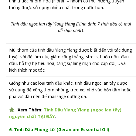
tính thuộc nhóm Hoa (Floral) – nhóm có mùi hương truyền
thống được sử dụng nhiều nhất trong nước hoa.
Tinh dầu ngọc lan tây Ylang Ylang (Hình ảnh: 7 tinh dầu có mùi
dễ chịu nhất).
Mùi thơm của tinh dầu Ylang Ylang được biết đến với tác dụng
tuyệt vời để làm dịu, giảm căng thẳng, stress, buồn nôn, đau
đầu, hỗ trợ hệ tiêu hóa, tăng sự lãng mạn cho cặp đôi,… và
kích thích mọc tóc.
Giống như các loại tinh dầu khác, tinh dầu ngọc lan tây được
sử dụng để xông thơm phòng, treo xe, nhỏ vào bồn tắm hoặc
pha với dầu nền để massage dưỡng da.
Xem Thêm:
Tinh Dầu Ylang Ylang (ngọc lan tây)
nguyên chất TẠI ĐÂY
.
6. Tinh Dầu Phong Lữ (Geranium
Essential Oil)