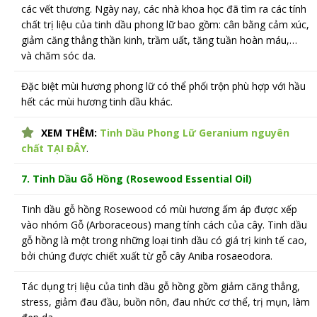
các vết thương. Ngày nay, các nhà khoa học đã tìm ra các tính
chất trị liệu của tinh dầu phong lữ bao gồm: cân bằng cảm xúc,
giảm căng thẳng thần kinh, trầm uất, tăng tuần hoàn máu,…
và chăm sóc da.
Đặc biệt mùi hương phong lữ có thể phối trộn phù hợp với hầu
hết các mùi hương tinh dầu khác.
XEM THÊM:
Tinh Dầu Phong Lữ Geranium nguyên
chất TẠI ĐÂY
.
7. Tinh Dầu Gỗ Hồng (Rosewood Essential Oil)
Tinh dầu gỗ hồng Rosewood có mùi hương ấm áp được xếp
vào nhóm Gỗ (Arboraceous) mang tính cách của cây. Tinh dầu
gỗ hồng là một trong những loại tinh dầu có giá trị kinh tế cao,
bởi chúng được chiết xuất từ gỗ cây Aniba rosaeodora.
Tác dụng trị liệu của tinh dầu gỗ hồng gồm giảm căng thẳng,
stress, giảm đau đầu, buồn nôn, đau nhức cơ thể, trị mụn, làm