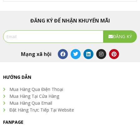
ĐĂNG KÝ ĐỂ NHẬN KHUYẾN MÃI
Email
ĐĂNG KÝ
Alternative:
F
T
L
I
P
Mạng xã hội
a
w
i
n
i
c
i
n
s
n
e
t
k
t
t
b
t
e
a
e
o
e
d
g
r
HƯỚNG DẪN
o
r
i
r
e
k
n
a
s
Mua Hàng Qua Điện Thoại
m
t
Mua Hàng Tại Cửa Hàng
Mua Hàng Qua Email
Đặt Hàng Trực Tiếp Tại Website
FANPAGE