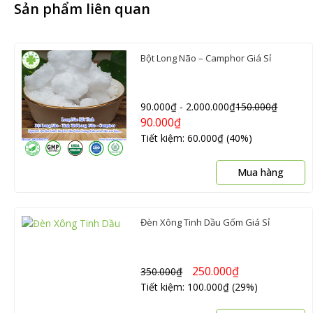
Sản phẩm liên quan
Bột Long Não – Camphor Giá Sỉ
90.000
₫
-
2.000.000
₫
150.000
₫
90.000
₫
Tiết kiệm: 60.000₫ (40%)
S
Mua hàng
p
n
c
Đèn Xông Tinh Dầu Gốm Giá Sỉ
n
b
th
250.000
₫
350.000
₫
C
Tiết kiệm: 100.000₫ (29%)
t
c