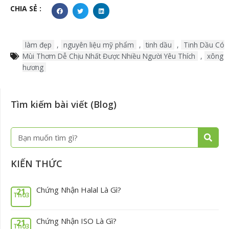
CHIA SẺ :
làm đẹp
,
nguyên liệu mỹ phẩm
,
tinh dầu
,
Tinh Dầu Có
Mùi Thơm Dễ Chịu Nhất Được Nhiều Người Yêu Thích
,
xông
hương
Tìm kiếm bài viết (Blog)
Tìm
kiếm
KIẾN THỨC
Chứng Nhận Halal Là Gì?
21
Th03
Chứng Nhận ISO Là Gì?
21
Th03