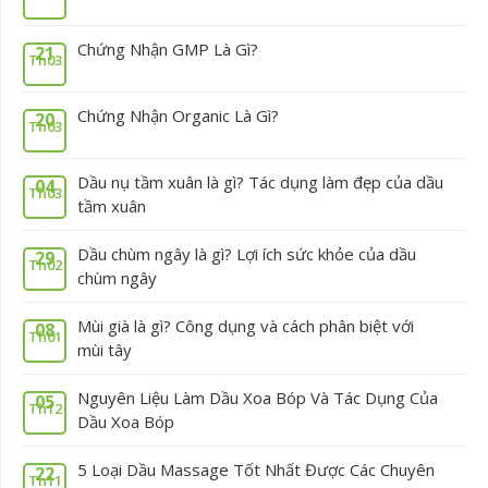
Chứng Nhận GMP Là Gì?
21
Th03
Chứng Nhận Organic Là Gì?
20
Th03
Dầu nụ tầm xuân là gì? Tác dụng làm đẹp của dầu
04
Th03
tầm xuân
Dầu chùm ngây là gì? Lợi ích sức khỏe của dầu
29
Th02
chùm ngây
Mùi già là gì? Công dụng và cách phân biệt với
08
Th01
mùi tây
Nguyên Liệu Làm Dầu Xoa Bóp Và Tác Dụng Của
05
Th12
Dầu Xoa Bóp
5 Loại Dầu Massage Tốt Nhất Được Các Chuyên
22
Th11