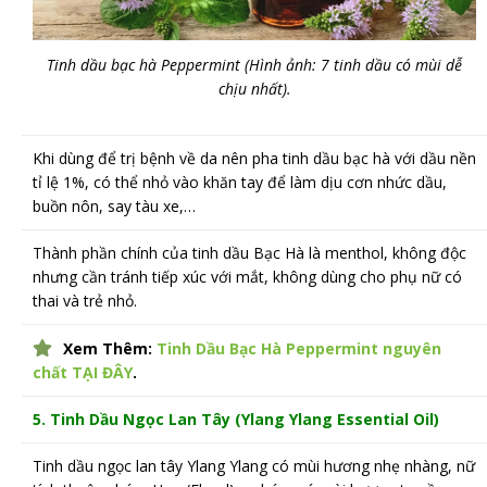
Tinh dầu bạc hà Peppermint (Hình ảnh: 7 tinh dầu có mùi dễ
chịu nhất).
Khi dùng để trị bệnh về da nên pha tinh dầu bạc hà với dầu nền
tỉ lệ 1%, có thể nhỏ vào khăn tay để làm dịu cơn nhức dầu,
buồn nôn, say tàu xe,…
Thành phần chính của tinh dầu Bạc Hà là menthol, không độc
nhưng cần tránh tiếp xúc với mắt, không dùng cho phụ nữ có
thai và trẻ nhỏ.
Xem Thêm:
Tinh Dầu Bạc Hà Peppermint nguyên
chất TẠI ĐÂY
.
5. Tinh Dầu Ngọc Lan Tây (Ylang Ylang
Essential Oil)
Tinh dầu ngọc lan tây Ylang Ylang có mùi hương nhẹ nhàng, nữ