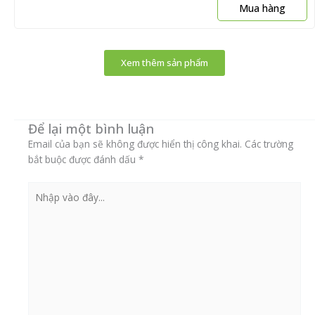
c
Mua hàng
t
đ
c
Xem thêm sản phẩm
t
t
s
p
Để lại một bình luận
Email của bạn sẽ không được hiển thị công khai.
Các trường
bắt buộc được đánh dấu
*
Nhập
vào
đây...