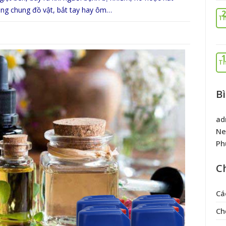
dùng chung đồ vật, bắt tay hay ôm…
2
Th
1
Th
B
ad
Ne
Ph
C
Cá
Ch