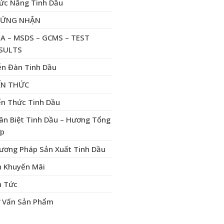
ức Năng Tinh Dầu
HỨNG NHẬN
A – MSDS – GCMS – TEST
SULTS
ễn Đàn Tinh Dầu
ẾN THỨC
ến Thức Tinh Dầu
ân Biệt Tinh Dầu – Hương Tổng
p
ương Pháp Sản Xuất Tinh Dầu
n Khuyến Mãi
n Tức
 Vấn Sản Phẩm