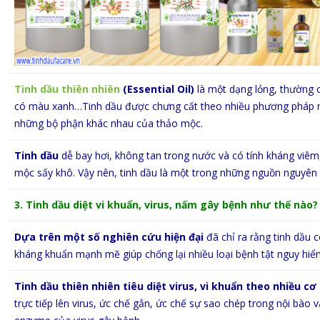
Tinh dầu thiên nhiên
(Essential Oil)
là một dạng lỏng, thường 
có màu xanh…Tinh dầu được chưng cất theo nhiều phương pháp như
những bộ phận khác nhau của thảo mộc.
Tinh dầu
dễ bay hơi, không tan trong nước và có tính kháng viêm
mộc sấy khô. Vậy nên, tinh dầu là một trong những nguồn nguyên li
3. Tinh dầu diệt vi khuẩn, virus, nấm gây bệnh như thế nào?
Dựa trên một số nghiên cứu hiện đại
đã chỉ ra rằng tinh dầu 
kháng khuẩn mạnh mẽ giúp chống lại nhiều loại bệnh tật nguy hiểm
Tinh dầu thiên nhiên tiêu diệt virus, vi khuẩn theo nhiều cơ
trực tiếp lên virus, ức chế gắn, ức chế sự sao chép trong nội bào 