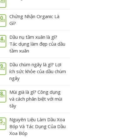
03
Chứng Nhận Organic Là
0
03
Gì?
Dầu nụ tầm xuân là gì?
4
03
Tác dụng làm đẹp của dầu
tầm xuân
Dầu chùm ngây là gì? Lợi
9
02
ích sức khỏe của dầu chùm
ngây
Mùi già là gì? Công dụng
8
01
và cách phân biệt với mùi
tây
Nguyên Liệu Làm Dầu Xoa
5
12
Bóp Và Tác Dụng Của Dầu
Xoa Bóp