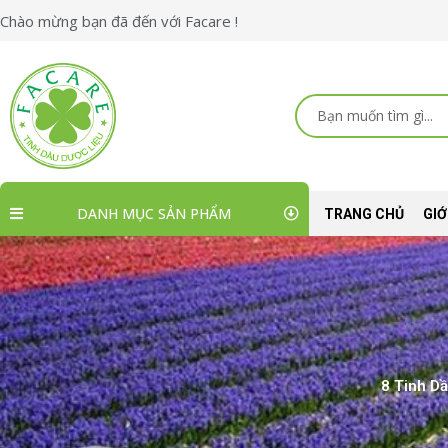
Nhảy
Chào mừng bạn đã đến với Facare !
tới
nội
dung
Search
...
DANH MỤC SẢN PHẨM
TRANG CHỦ
GIỚ
8 Tinh D