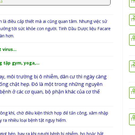
uả
Th
2
Th
uẩn là điều cấp thiết mà ai cũng quan tâm. Nhưng việc sử
hưởng tới sức khỏe con người. Tinh Dầu Dược liệu Facare
àn hơn.
0
Th
t virus…
ng tập gym, yoga,…
2
Th
ay, môi trường bị ô nhiễm, dân cư thì ngày càng
sống chật hẹp. Đó là một trong những nguyên
0
bệnh ở các cơ quan, bộ phận khác của cơ thể
Th
ông khí, chờ điều kiện thích hợp để tấn công, xâm nhập
0
Th
y ra nhiều loại bệnh tật nguy hiểm.
iọt bén, bay ra khi người bệnh bị nhiễm, ho hoặc hắt