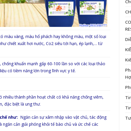
Ch
C
CO
RE
có màu vàng, màu hổ phách hay không màu, một số loại
Di
 chiết xuất hơi nước, Co2 siêu tới hạn, ép lạnh,… từ
KI
Ki
, chống khuẩn mạnh gấp 60-100 lần so với các loại thảo
Ph
ệu có tiềm năng lớn trong lĩnh vực y tế.
Hợ
Ph
có nhiều thành phần hoạt chất có khả năng chống viêm,
Ti
, đặc biệt là ung thư.
Ti
 chế như:
Ngăn cản sự xâm nhập vào vật chủ, tác động
Tư
và ngăn cản giải phóng khỏi tế bào chủ và ức chế các