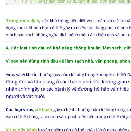
C. Hướng dẫn cách sử dụng tinh dầu đơn giản hiệu q
Trong mùa dịch
,
việc khử trùng, tiêu diệt virus, nấm và diệt kh
dụng các chất hóa học có thể gây ra nhiều tác dụng phụ, có ảnh 
mách bạn cách phòng ngừa dịch bệnh một cách hiệu quả và an to
A. Các loại tinh dầu có khả năng chống khuẩn, làm sạch, diệ
Vì sao nên dùng tinh dầu để làm sạch nhà, văn phòng, phò
iện n
Virus và Vi khuẩn thường hay nằm lơ lửng trong không khí, h
đông đúc và tập trung ở các thành phố lớn, không gian 
nhân chính gây ra các bệnh lý về đường hô hấp và nhiều 
người và vật nuôi.
Các loại virus,
vi khuẩn
gây ra bệnh thường nằm lơ lửng trong kh
vào cơ thể chúng ta và sinh sản, phát triển bên trong cơ thể rồi gâ
Virus gây bệnh
truyền nhiễm còn có thể phân tán ở dạng những g