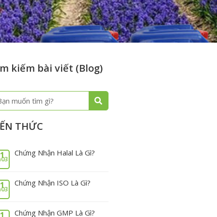
m kiếm bài viết (Blog)
m
ếm
IẾN THỨC
Chứng Nhận Halal Là Gì?
1
03
Chứng Nhận ISO Là Gì?
1
03
Chứng Nhận GMP Là Gì?
1