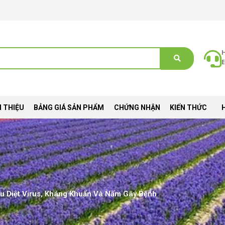
E
I THIỆU
BẢNG GIÁ SẢN PHẨM
CHỨNG NHẬN
KIẾN THỨC
ầu Diệt Virus, Kháng Khuẩn Và Nấm Gây Bệnh