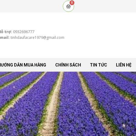
0
Cart
Hỗ trợ:
0932696777
mail:
tinhdaufacare1979@gmail.com
HƯỚNG DẪN MUA HÀNG
CHÍNH SÁCH
TIN TỨC
LIÊN HỆ