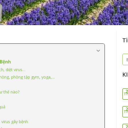
Tì
Tì
 Bệnh
ki
h, diệt virus…
K
 phòng, phòng tập gym, yoga,…
2
hư thế nào?
Th
quả
2
Th
, virus gây bệnh
2