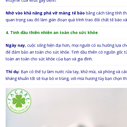
enzyme của virus gây bệnh.
Nhờ vào khả năng phá vỡ màng tế bào
bằng cách tăng tính t
quan trọng sau đó làm gián đoạn quá trình trao đổi chất tế bào
4. Tinh dầu thiên nhiên an toàn cho sức khỏe
Ngày nay
, cuộc sống hiện đại hơn, mọi người có xu hướng lựa 
để đảm bảo an toàn cho sức khỏe. Tinh dầu thiên có nguồn gốc từ 
toàn an toàn cho sức khỏe của bạn và gia đình.
Thí dụ:
Bạn có thể tự làm nước rửa tay, khử mùi, xà phòng và cá
kháng khuẩn tốt sẽ loại bỏ vi trùng, với mùi hương tùy bạn chọn t