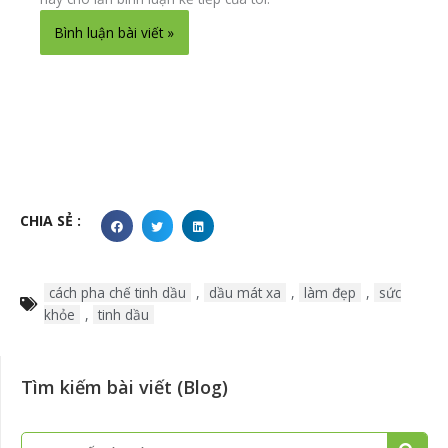
Alternative:
CHIA SẺ :
cách pha chế tinh dầu
,
dầu mát xa
,
làm đẹp
,
sức
khỏe
,
tinh dầu
Tìm kiếm bài viết (Blog)
Tìm