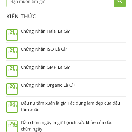
kiếm
KIẾN THỨC
Chứng Nhận Halal Là Gì?
21
Th03
Chứng Nhận ISO Là Gì?
21
Th03
Chứng Nhận GMP Là Gì?
21
Th03
Chứng Nhận Organic Là Gì?
20
Th03
Dầu nụ tầm xuân là gì? Tác dụng làm đẹp của dầu
04
Th03
tầm xuân
Dầu chùm ngây là gì? Lợi ích sức khỏe của dầu
29
Th02
chùm ngây