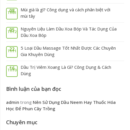
Mùi già là gì? Công dụng và cách phân biệt với
08
Th01
mùi tây
Nguyên Liệu Làm Dầu Xoa Bóp Và Tác Dụng Của
05
Th12
Dầu Xoa Bóp
5 Loại Dầu Massage Tốt Nhất Được Các Chuyên
22
Th11
Gia Khuyên Dùng
Dầu Trị Viêm Xoang Là Gì? Công Dụng & Cách
16
Th10
Dùng
Bình luận của bạn đọc
admin
trong
Nên Sử Dụng Dầu Neem Hay Thuốc Hóa
Học Để Phun Cây Trồng
Chuyên mục