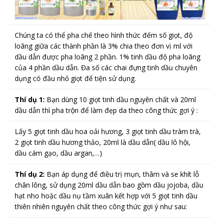
Chúng ta có thể pha chế theo hình thức đếm số giọt, độ
loãng giữa các thành phần là 3% chia theo đơn vị ml với
dầu dẫn được pha loãng 2 phần. 1% tinh dầu độ pha loãng
của 4 phần dầu dẫn. Đa số các chai đựng tinh dầu chuyên
dụng có đầu nhỏ giọt để tiện sử dụng.
Thí dụ 1:
Bạn dùng 10 giọt tinh dầu nguyên chất và 20ml
dầu dẫn thì pha trộn để làm đẹp da theo công thức gợi ý :
Lấy 5 giọt tinh dầu hoa oải hương, 3 giọt tinh dầu tràm trà,
2 giọt tinh dầu hương thảo, 20ml là dầu dẫn( dầu lô hội,
dầu cám gạo, dầu argan,…)
Thí dụ 2:
Bạn áp dụng để điều trị mụn, thâm và se khít lỗ
chân lông, sử dụng 20ml dầu dẫn bao gồm dầu jojoba, dầu
hạt nho hoặc dầu nụ tầm xuân kết hợp với 5 giọt tinh dầu
thiên nhiên nguyên chất theo công thức gợi ý như sau: