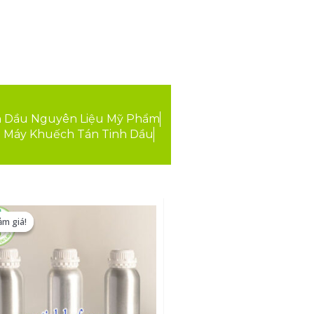
h Dầu Nguyên Liệu Mỹ Phẩm
Máy Khuếch Tán Tinh Dầu
ảm giá!
ảm giá!