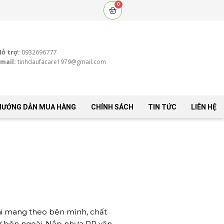
0
Cart
Hỗ trợ:
0932696777
mail:
tinhdaufacare1979@gmail.com
HƯỚNG DẪN MUA HÀNG
CHÍNH SÁCH
TIN TỨC
LIÊN HỆ
 khi mang theo bên mình, chất
 từ bên ngoài. Nắp nhựa PP vặn