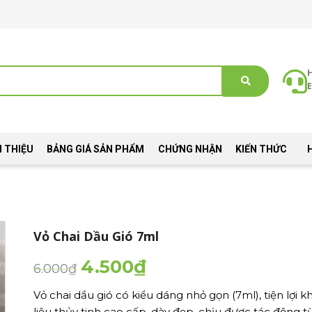
E
I THIỆU
BẢNG GIÁ SẢN PHẨM
CHỨNG NHẬN
KIẾN THỨC
Vỏ Chai Dầu Gió 7ml
4.500
₫
6.000
₫
Vỏ chai dầu gió có kiểu dáng nhỏ gọn (7ml), tiện lợi
liệu thủy tinh cao cấp, dày đẹp, chịu được tác động