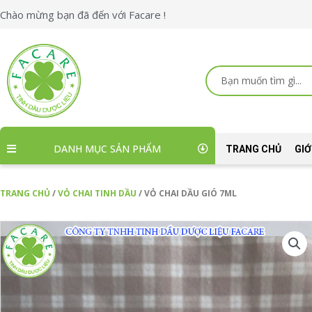
Nhảy
Chào mừng bạn đã đến với Facare !
tới
nội
dung
Search
...
DANH MỤC SẢN PHẨM
TRANG CHỦ
GIỚ
TRANG CHỦ
/
VỎ CHAI TINH DẦU
/ VỎ CHAI DẦU GIÓ 7ML