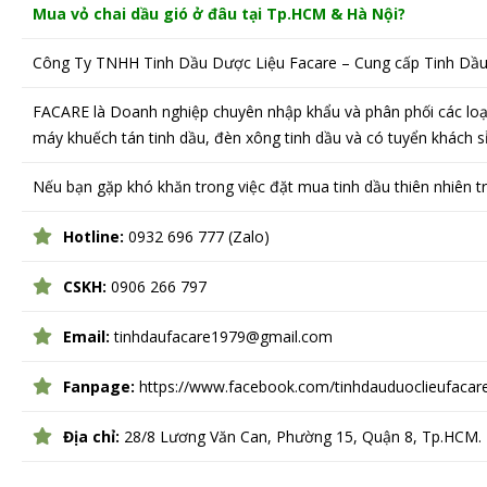
Mua vỏ chai dầu gió ở đâu tại Tp.HCM & Hà Nội?
Công Ty TNHH Tinh Dầu Dược Liệu Facare – Cung cấp Tinh Dầu
FACARE là Doanh nghiệp chuyên nhập khẩu và phân phối các loại
máy khuếch tán tinh dầu, đèn xông tinh dầu và có tuyển khách sỉ
Nếu bạn gặp khó khăn trong việc đặt mua tinh dầu thiên nhiên tr
Hotline:
0932 696 777 (Zalo)
CSKH:
0906 266 797
Email:
tinhdaufacare1979@gmail.com
Fanpage:
https://www.facebook.com/tinhdauduoclieufacar
Địa chỉ:
28/8 Lương Văn Can, Phường 15, Quận 8, Tp.HCM.