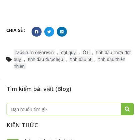
CHIA SẺ :
capsicum oleoresin
,
đột quỵ
,
ỚT
,
tinh dầu chữa đột
quỵ
,
tinh dầu dược liệu
,
tinh dầu ớt
,
tinh dầu thiên
nhiên
Tìm kiếm bài viết (Blog)
Tìm
kiếm
KIẾN THỨC