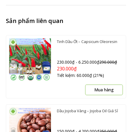
Sản phẩm liên quan
Tinh Dầu Ớt – Capsicum Oleoresin
230.000
₫
-
6.250.000
₫
290.000
₫
230.000
₫
Tiết kiệm: 60.000₫ (21%)
Sản
Mua hàng
phẩ
này
có
Dầu Jojoba Vàng – Jojoba Oil Giá Sỉ
nhiề
biến
thể.
150.000
₫
-
4.200.000
₫
250.000
₫