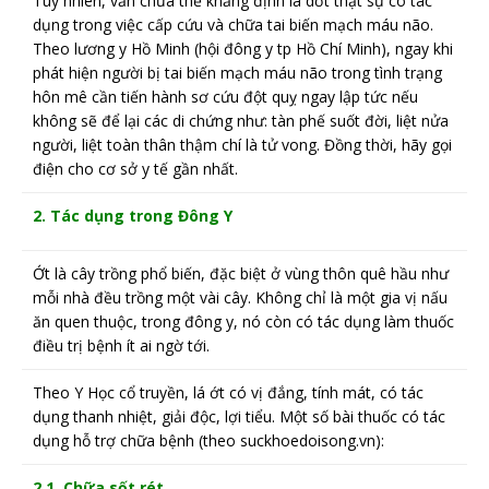
Tuy nhiên, vẫn chưa thể khẳng định lá dớt thật sự có tác
dụng trong việc cấp cứu và chữa tai biến mạch máu não.
Theo lương y Hồ Minh (hội đông y tp Hồ Chí Minh), ngay khi
phát hiện người bị tai biến mạch máu não trong tình trạng
hôn mê cần tiến hành sơ cứu đột quỵ ngay lập tức nếu
không sẽ để lại các di chứng như: tàn phế suốt đời, liệt nửa
người, liệt toàn thân thậm chí là tử vong. Đồng thời, hãy gọi
điện cho cơ sở y tế gần nhất.
2. Tác dụng trong Đông Y
Ớt là cây trồng phổ biến, đặc biệt ở vùng thôn quê hầu như
mỗi nhà đều trồng một vài cây. Không chỉ là một gia vị nấu
ăn quen thuộc, trong đông y, nó còn có tác dụng làm thuốc
điều trị bệnh ít ai ngờ tới.
Theo Y Học cổ truyền, lá ớt có vị đắng, tính mát, có tác
dụng thanh nhiệt, giải độc, lợi tiểu. Một số bài thuốc có tác
dụng hỗ trợ chữa bệnh (theo suckhoedoisong.vn):
2.1. Chữa sốt rét