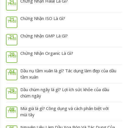
Chứng Nhận Halal Là Gì?
21
Th03
Chứng Nhận ISO Là Gì?
21
Th03
Chứng Nhận GMP Là Gì?
21
Th03
Chứng Nhận Organic Là Gì?
20
Th03
Dầu nụ tầm xuân là gì? Tác dụng làm đẹp của dầu
04
Th03
tầm xuân
Dầu chùm ngây là gì? Lợi ích sức khỏe của dầu
29
Th02
chùm ngây
Mùi già là gì? Công dụng và cách phân biệt với
08
Th01
mùi tây
Nguyên Liệu Làm Dầu Xoa Bóp Và Tác Dụng Của