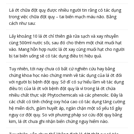
Lá ớt chữa đột quỵ được nhiều người tin rằng có tác dụng
trong việc chữa đột quỵ – tai biến mạch máu não. Bằng
cách như sau:
Lấy khoảng 10 lá ớt chỉ thiên già rửa sạch và xay nhuyễn
cùng 500ml nước sôi, sau đó cho thêm một chút muối hạt
vào. Mang hỗn hợp nước lá ớt xay cùng muối hạt cho người
bị tai biến uống sẽ có tác dụng điều trị hiệu quả.
Tuy nhiên, tới nay chưa có bất cứ nghiên cứu hay bằng
chứng khoa học nào chứng minh về tác dụng của lá ớt đối
với người bị bệnh đột quỵ. Sở dĩ có sự hiểu lầm về tác dụng
điều trị của lá ớt với bệnh đột quỵ là vì trong lá ớt chứa
nhiều chất thực vật Phytochemicals và các phenolic. Đây là
các chất có tính chống oxy hóa cao có tác dụng tăng cường
hệ miễn dịch, giảm huyết áp, ngăn chặn một số yếu tố gây
nguy cơ đột quỵ. So với phương pháp sơ cứu đột quỵ bằng
kim, lá ớt chưa ghi nhận biến chứng nguy hiểm nào.