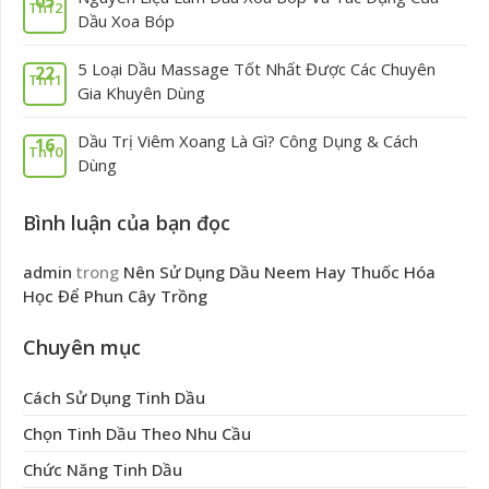
05
Th12
Dầu Xoa Bóp
5 Loại Dầu Massage Tốt Nhất Được Các Chuyên
22
Th11
Gia Khuyên Dùng
Dầu Trị Viêm Xoang Là Gì? Công Dụng & Cách
16
Th10
Dùng
Bình luận của bạn đọc
admin
trong
Nên Sử Dụng Dầu Neem Hay Thuốc Hóa
Học Để Phun Cây Trồng
Chuyên mục
Cách Sử Dụng Tinh Dầu
Chọn Tinh Dầu Theo Nhu Cầu
Chức Năng Tinh Dầu