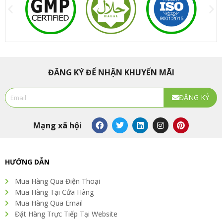
ĐĂNG KÝ ĐỂ NHẬN KHUYẾN MÃI
Email
ĐĂNG KÝ
Alternative:
F
T
L
I
P
Mạng xã hội
a
w
i
n
i
c
i
n
s
n
e
t
k
t
t
b
t
e
a
e
o
e
d
g
r
HƯỚNG DẪN
o
r
i
r
e
k
n
a
s
Mua Hàng Qua Điện Thoại
m
t
Mua Hàng Tại Cửa Hàng
Mua Hàng Qua Email
Đặt Hàng Trực Tiếp Tại Website