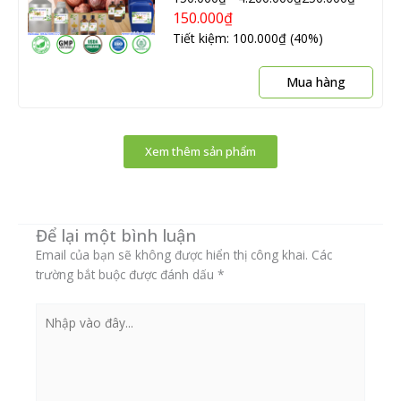
Các
150.000
₫
tùy
Tiết kiệm: 100.000₫ (40%)
chọn
có
Sản
thể
Mua hàng
phẩ
được
này
chọn
có
trên
Xem thêm sản phẩm
nhiề
tran
biến
sản
thể.
phẩ
Các
Để lại một bình luận
tùy
chọn
Email của bạn sẽ không được hiển thị công khai.
Các
có
trường bắt buộc được đánh dấu
*
thể
được
Nhập
chọn
vào
trên
đây...
tran
sản