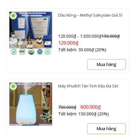
Dầu Nóng – Methyl Salicylate Giá Sỉ
120.000
₫
-
1.650.000
₫
150.000
₫
120.000
₫
Tiết kiệm: 30.000₫ (20%)
Sản
Mua hàng
phẩ
này
có
Máy Khuếch Tán Tinh Dầu Đa Sắc
nhiề
biến
thể.
600.000
₫
750.000
₫
Các
Tiết kiệm: 150.000₫ (20%)
tùy
chọn
có
Mua hàng
thể