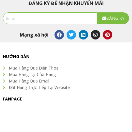
ĐĂNG KÝ ĐỂ NHẬN KHUYẾN MÃI
Email
ĐĂNG KÝ
Alternative:
F
T
L
I
P
Mạng xã hội
a
w
i
n
i
c
i
n
s
n
e
t
k
t
t
b
t
e
a
e
o
e
d
g
r
HƯỚNG DẪN
o
r
i
r
e
k
n
a
s
Mua Hàng Qua Điện Thoại
m
t
Mua Hàng Tại Cửa Hàng
Mua Hàng Qua Email
Đặt Hàng Trực Tiếp Tại Website
FANPAGE