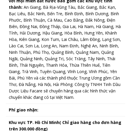
với mọi miền đất nước bao gồm các khu vực tỉnh
thành:
An Giang, Bà Rịa-Vũng Tàu, Bắc Giang, Bắc Kạn,
Bạc Liêu, Bắc Ninh, Bến Tre, Bình Định, Bình Dương, Bình
Phước, Bình Thuận, Cà Mau, Cao Bằng, Đắk Nông, Điện
Biên, Đồng Nai, Đồng Tháp, Gia Lai, Hà Nam, Hà Giang, Hà
Tỉnh, Hải Dương, Hậu Giang, Hòa Bình, Hưng Yên, Khánh
Hòa, Kiên Giang, Kon Tum, Lai Châu, Lâm Đồng, Lạng Sơn,
Lào Cai, Sơn La, Long An, Nam Định, Nghệ An, Ninh Bình,
Ninh Thuận, Phú Thọ, Quảng Bình, Quảng Nam, Quảng
Ngãi, Quảng Ninh, Quảng Trị, Sóc Trăng, Tây Ninh, Thái
Bình, Thái Nguyên, Thanh Hóa, Thừa Thiên Huế, Tiền
Giang, Trà Vinh, Tuyên Quang, Vĩnh Long, Vĩnh Phúc, Yên
Bái, Phú Yên và các thành phố thuộc Trung Ương gồm Cần
Thơ, Đà Nẵng, Hà Nội, Hải Phòng. Công ty TNHH Tinh Dầu
Dược Liệu Facare sẽ chuyển hàng qua các hình thức vận
chuyển khác đang có tại Việt Nam.
Phí giao nhận:
Khu vực TP. Hồ Chí Minh( Chỉ giao hàng cho đơn hàng
trên 300.000 đồng)