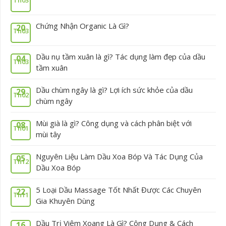
Chứng Nhận Organic Là Gì?
20
Th03
Dầu nụ tầm xuân là gì? Tác dụng làm đẹp của dầu
04
Th03
tầm xuân
Dầu chùm ngây là gì? Lợi ích sức khỏe của dầu
29
Th02
chùm ngây
Mùi già là gì? Công dụng và cách phân biệt với
08
Th01
mùi tây
Nguyên Liệu Làm Dầu Xoa Bóp Và Tác Dụng Của
05
Th12
Dầu Xoa Bóp
5 Loại Dầu Massage Tốt Nhất Được Các Chuyên
22
Th11
Gia Khuyên Dùng
Dầu Trị Viêm Xoang Là Gì? Công Dụng & Cách
16