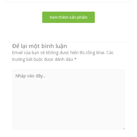
được
chọn
Xem thêm sản phẩm
trên
tran
sản
phẩ
Để lại một bình luận
Email của bạn sẽ không được hiển thị công khai.
Các
trường bắt buộc được đánh dấu
*
Nhập
vào
đây...