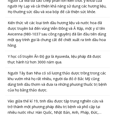
Người La Mã đã sao chép phần lớn kiến thức y khoa của
người Hy Lạp và cải thiện khả năng sử dụng các hương liệu,
Họ thường sức dầu và xoa bóp để cải thiện sức khỏe.
Kiến thức về các loại tinh dầu hương liệu và nước hoa đã
được truyền bá đến vùng Viễn Đông và Ả Rập, một y sĩ tên
Avicenna (980-1037 sau công nguyên) đã lần đầu tiên dùng
một quy trình gọi là chưng cất để chiết xuất ra tinh dầu hoa
hồng.
Y học cổ truyền Ấn Độ gọi là Ayuveda, liệu pháp đã được
thực hành từ hơn 3000 năm qua.
Người Tây Ban Nha có số lượng thảo dược trồng trong các
khu vườn nhà họ rất nhiều, người da đỏ ở Bắc Mỹ cũng
dùng tinh dầu thơm và đưa ra những phương thuốc trị bệnh
của họ bằng thảo dược.
Vào giữa thế kỉ 19, tinh dầu được tập trung nghiên cứu và
trở thành một phương pháp điều trị bệnh và phổ cập tại
nhiều nước như: Hàn Quốc, Nhật Bản, Anh, Pháp, Đức,…