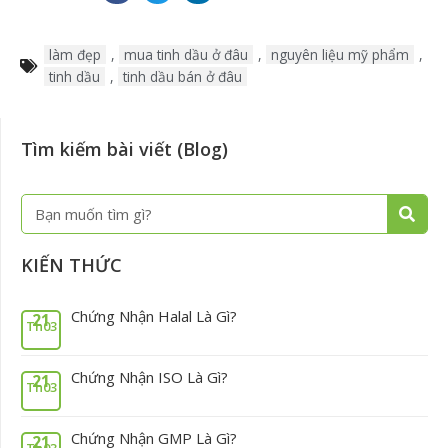
làm đẹp
,
mua tinh dầu ở đâu
,
nguyên liệu mỹ phẩm
,
tinh dầu
,
tinh dầu bán ở đâu
Tìm kiếm bài viết (Blog)
Tìm
kiếm
KIẾN THỨC
Chứng Nhận Halal Là Gì?
21
Th03
Chứng Nhận ISO Là Gì?
21
Th03
Chứng Nhận GMP Là Gì?
21
Th03