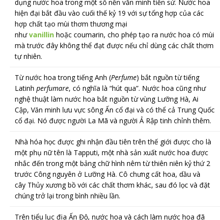
dụng nước hoa trong một số nền văn minh tiền sử. Nước hoa
hiện đại bắt đầu vào cuối thế kỷ 19 với sự tổng hợp của các
hợp chất tạo mùi thơm thương mại
như
vanillin
hoặc coumarin, cho phép tạo ra nước hoa có mùi
mà trước đây không thể đạt được nếu chỉ dùng các chất thơm
tự nhiên.
Từ nước hoa trong tiếng Anh (
Perfume
) bắt nguồn từ tiếng
Latinh
perfumare
, có nghĩa là “hút qua”.
Nước hoa cũng như
nghệ thuật làm nước hoa bắt nguồn từ vùng Lưỡng Hà, Ai
Cập, Văn minh lưu vực sông Ấn cổ đại và có thể cả Trung Quốc
cổ đại. Nó được người La Mã và người Ả Rập tinh chỉnh thêm.
Nhà hóa học được ghi nhận đầu tiên trên thế giới được cho là
một phụ nữ tên là Tapputi, một nhà sản xuất nước hoa được
nhắc đến trong một bảng chữ hình nêm từ thiên niên kỷ thứ 2
trước Công nguyên ở Lưỡng Hà.
Cô chưng cất hoa, dầu và
cây Thủy xương bồ với các chất thơm khác, sau đó lọc và đặt
chúng trở lại trong bình nhiều lần.
Trên tiểu lục địa Ấn Độ, nước hoa và cách làm nước hoa đã