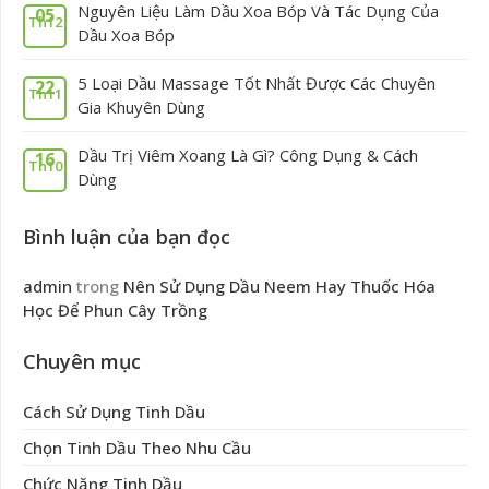
Nguyên Liệu Làm Dầu Xoa Bóp Và Tác Dụng Của
05
Th12
Dầu Xoa Bóp
5 Loại Dầu Massage Tốt Nhất Được Các Chuyên
22
Th11
Gia Khuyên Dùng
Dầu Trị Viêm Xoang Là Gì? Công Dụng & Cách
16
Th10
Dùng
Bình luận của bạn đọc
admin
trong
Nên Sử Dụng Dầu Neem Hay Thuốc Hóa
Học Để Phun Cây Trồng
Chuyên mục
Cách Sử Dụng Tinh Dầu
Chọn Tinh Dầu Theo Nhu Cầu
Chức Năng Tinh Dầu