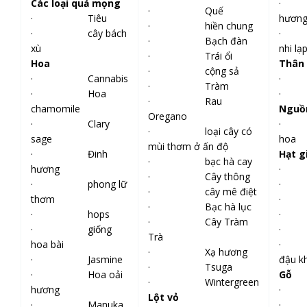
Các loại quả mọng
· n
· Quế
· Tiêu
hươn
· hiền chung
· cây bách
· n
· Bạch đàn
xù
nhi lạ
· Trái ổi
Hoa
Thân 
· cộng sả
· Cannabis
· 
· Tràm
· Hoa
· 
· Rau
chamomile
Nguồ
Oregano
· Clary
· c
· loại cây có
sage
hoa
mùi thơm ở ấn độ
· Đinh
Hạt g
· bạc hà cay
hương
· 
· Cây thông
· phong lữ
· 
· cây mê điệt
thơm
· 
· Bạc hà lục
· hops
· C
· Cây Tràm
· giống
· 
Trà
hoa bài
· d
· Xạ hương
· Jasmine
đậu k
· Tsuga
· Hoa oải
Gỗ
· Wintergreen
hương
· 
Lột vỏ
· Manuka
· 