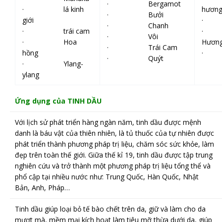
· Bergamot
· lá kinh
hươn
· Bưởi
giới
· 
· Chanh
· trái cam
· 
· Vôi
· Hoa
Hươn
· Trái Cam
hồng
· 
· Quýt
· Ylang-
ylang
Ứng dụng của TINH DẦU
Với lịch sử phát triển hàng ngàn năm, tinh dầu được mệnh
danh là báu vật của thiên nhiên, là tủ thuốc của tự nhiên được
phát triển thành phương pháp trị liệu, chăm sóc sức khỏe, làm
đẹp trên toàn thế giới. Giữa thế kỉ 19, tinh dầu được tập trung
nghiên cứu và trở thành một phương pháp trị liệu tổng thể và
phổ cập tại nhiều nước như: Trung Quốc, Hàn Quốc, Nhật
Bản, Anh, Pháp…
Tinh dầu giúp loại bỏ tế bào chết trên da, giữ và làm cho da
mượt mà, mềm mại kích hoạt làm tiêu mỡ thừa dưới da, giúp