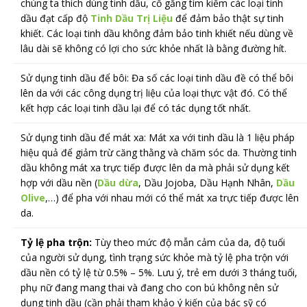
chúng ta thích dùng tinh dầu, cố gắng tìm kiếm các loại tinh
dầu đạt cấp độ
Tinh Dầu Trị Liệu
để đảm bảo thật sự tinh
khiết. Các loại tinh dầu không đảm bảo tinh khiết nếu dùng về
lâu dài sẽ không có lợi cho sức khỏe nhất là bằng đường hít.
Sử dụng tinh dầu để bôi: Đa số các loại tinh dầu đề có thể bôi
lên da với các công dụng trị liệu của loại thực vật đó. Có thể
kết hợp các loại tinh dầu lại để có tác dụng tốt nhất.
Sử dụng tinh dầu để mát xa: Mát xa với tinh dầu là 1 liệu pháp
hiệu quả để giảm trừ căng thằng và chăm sóc da. Thường tinh
dầu không mát xa trực tiếp được lên da mà phải sử dụng kết
hợp với dầu nền
(
Dầu dừa
,
Dầu Jojoba, Dầu Hạnh Nhân,
Dầu
Olive
,
…) để pha với nhau mới có thể mát xa trực tiếp được lên
da.
Tỷ lệ pha trộn:
Tùy theo mức độ mẫn cảm của da, độ tuổi
của người sử dụng, tình trạng sức khỏe mà tỷ lệ pha trộn với
dầu nền có tỷ lệ từ 0.5% – 5%. Lưu ý, trẻ em dưới 3 tháng tuổi,
phụ nữ đang mang thai và đang cho con bú không nên sử
dụng tinh dầu (cần phải tham khảo ý kiến của bác sỹ có