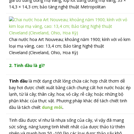
giá đỡ bằng đồng mạ vàng, lớp lót bằng đồng mạ vàng; 33 ×
14,3 × 14,3 cm; bảo tàng nghệ thuật Metropolitan
Chai nước hoa Art Nouveau; khoảng năm 1900; kính với vỏ kim
loại mạ vàng, cao: 13,4 cm; Bảo tàng Nghệ thuật
Cleveland (Cleveland, Ohio, Hoa Kỳ)
2. Tinh dầu là gì?
Tinh dầu
là một dạng chất lỏng chứa các hợp chất thơm dễ
bay hơi được chiết xuất bằng cách chưng cất hơi nước hoặc ép
lạnh, từ lá cây; thân cây; hoa; vỏ cây; rễ cây; hoặc những bộ
phận khác của thực vật. Phương pháp khác để tách chiết tinh
dầu là tách chiết
dung môi
.
Tinh dầu được ví như là nhựa sống của cây, vì vậy đã mang
sức sống, năng lượng tinh khiết nhất của dược thảo từ thiên
nhiên và mạnh hơn 50 -100 lần các loại dược thảo sấy khô