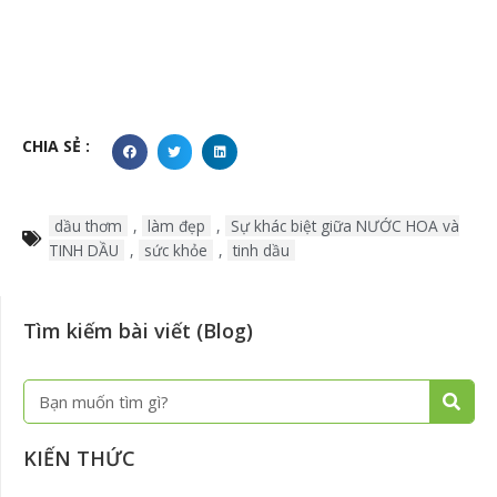
CHIA SẺ :
dầu thơm
,
làm đẹp
,
Sự khác biệt giữa NƯỚC HOA và
TINH DẦU
,
sức khỏe
,
tinh dầu
Tìm kiếm bài viết (Blog)
Tìm
kiếm
KIẾN THỨC