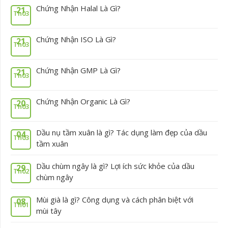
Chứng Nhận Halal Là Gì?
21
Th03
Chứng Nhận ISO Là Gì?
21
Th03
Chứng Nhận GMP Là Gì?
21
Th03
Chứng Nhận Organic Là Gì?
20
Th03
Dầu nụ tầm xuân là gì? Tác dụng làm đẹp của dầu
04
Th03
tầm xuân
Dầu chùm ngây là gì? Lợi ích sức khỏe của dầu
29
Th02
chùm ngây
Mùi già là gì? Công dụng và cách phân biệt với
08
Th01
mùi tây