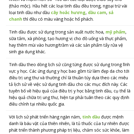
(thảo mộc). Hầu hết các loại tinh dầu đều trong, ngoại trừ vài
loại tinh dầu như dầu
cây hoắc hương
,
dầu cam
,
sả
chanh
thì đều có màu vàng hoặc hổ phách.
Tinh dầu được sử dụng trong sản xuất nước hoa,
mỹ phẩm
,
sữa tắm, xà phòng,
tạo hương vị cho đồ uống và thực phẩm,
hay thêm mùi vào hương/trầm và các sản phẩm tẩy rửa vệ
sinh gia dụng khác.
Tinh dầu theo dòng lịch sử cũng từng được sử dụng trong lĩnh
vực y học. Các ứng dụng y học bao gồm từ làm đẹp da cho tới
điều trị ung thư và thường chỉ là thuần túy dựa theo các miêu
tả lịch sử về việc sử dụng tinh dầu cho các mục đích này. Các
tuyên bố về hiệu quả của điều trị y học bằng tinh dầu, cụ thể là
hiệu quả chữa trị ung thư, hiện tại phải tuân theo các quy định
điều chỉnh tại nhiều quốc gia.
Với lịch sử phát triển hàng ngàn năm,
tinh dầu
được mệnh
danh là báu vật của thiên nhiên, là tủ thuốc của tự nhiên được
phát triển thành phương pháp trị liệu, chăm sóc sức khỏe, làm