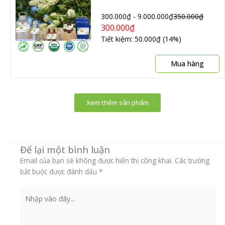
300.000
₫
-
9.000.000
₫
350.000
₫
300.000
₫
Tiết kiệm: 50.000₫ (14%)
S
Mua hàng
p
n
c
Xem thêm sản phẩm
n
b
th
C
Để lại một bình luận
t
c
Email của bạn sẽ không được hiển thị công khai.
Các trường
c
bắt buộc được đánh dấu
*
t
đ
Nhập
c
vào
t
đây...