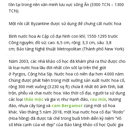
tồn tại trong nền văn minh lưu vực sông Ấn (3300 TCN – 1300
TCN).
Một nồi cất Byzantine được sử dụng để chưng cất nước hoa
Bình nước hoa Ai Cập cổ đại hình con khỉ; 1550-1295 trước
Công nguyên; đồ sứ; cao: 6,5 cm, rộng: 3,3 cm, sâu: 3,8
cm; Bảo tàng Nghệ thuật Metropolitan (Thành phố New York)
Năm 2003,
các nhà khảo cổ học đã khám phá ra thứ được cho
là loại nước hoa lâu đời nhất còn sót lại trên thế giới
ở Pyrgos, Cộng hòa Síp. Nước hoa có niên đại hơn 4.000 năm.
Chúng được phát hiện trong một xưởng sản xuất nước hoa cổ,
rộng 300 mét vuông (3.230 sq ft)
chứa ít nhất 60 ảnh tĩnh, bát
trộn, phễu và chai nước hoa. Vào thời cổ đại, người ta sử dụng
các loại
thảo mộc
và gia vị như Hạnh đào,
rau mùi
, Hương
đào, nhựa cây tùng và
cam Bergamot
cùng một số hoa
khác.
Vào tháng 5 năm 2018, một loại nước hoa cổ đại “Rodo”
(Hoa hồng) đã được tái chế trong buổi trình diễn kỷ niệm “Vô
số khía cạnh của vẻ đẹp” của Bảo tàng Khảo cổ học Quốc gia