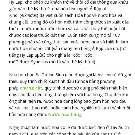
Hy Lạp, cho phép du khách trở về thời cổ đại thông qua khứu
giác.
Vào thế kỷ thứ 9, nhà hóa học người Ả Rập al-
Kindī (
Alkindus
) đã viết cuốn sách Hóa học về nước hoa và
chưng cất, trong đó có hơn một trăm công thức sản xuất dầu
thơm, nước muối, nước thơm và các chất thay thế hoặc bắt
chước các loại thuốc đắt tiền. Cuốn sách cũng mô tả 107
phương pháp và công thức sản xuất nước hoa và thiết bị làm
nước hoa như nồi cất (vẫn mang tên tiếng Ả Rập của nó.
[từ
tiếng Hy Lạp ἄμβιξ chó nghĩa là “cốc”, “cốc
mỏ”]
được Synesius mô tả vào thế kỷ thứ 4
).
Nhà hóa học Ba Tư Ibn Sina (còn được gọi là Avicenna) đã giới
thiệu quy trình chiết xuất tinh dầu từ hoa bằng phương
pháp
chưng cất
, quy trình được sử dụng phổ biến nhất hiện
nay. Lần đầu tiên, ông thử nghiệm với hoa hồng. Cho đến khi
ông phát hiện ra, nước hoa dạng lỏng bao gồm hỗn hợp dầu
và các loại thảo mộc hoặc cánh hoa nghiền nát tạo thành một
hỗn hợp nồng đậm.
Nước hoa hồng
Nghệ thuật làm nước hoa có lẽ đã được biết đến ở Tây Âu từ
năm 1221, dựa trên các công thức nấu ăn của các tu sĩ ở