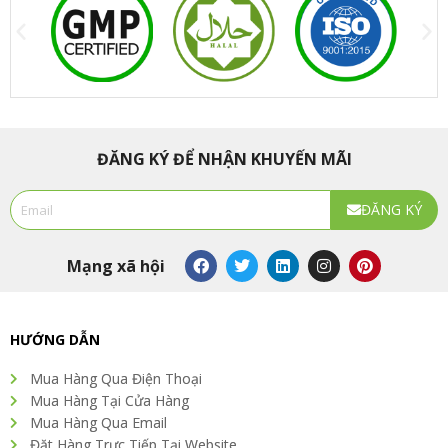
ĐĂNG KÝ ĐỂ NHẬN KHUYẾN MÃI
Email
ĐĂNG KÝ
Alternative:
F
T
L
I
P
Mạng xã hội
a
w
i
n
i
c
i
n
s
n
e
t
k
t
t
b
t
e
a
e
o
e
d
g
r
HƯỚNG DẪN
o
r
i
r
e
k
n
a
s
Mua Hàng Qua Điện Thoại
m
t
Mua Hàng Tại Cửa Hàng
Mua Hàng Qua Email
Đặt Hàng Trực Tiếp Tại Website