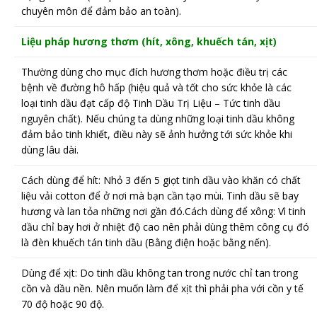
chuyên môn để đảm bảo an toàn).
Liệu pháp hương thơm (hít, xông, khuếch tán, xịt)
Thường dùng cho mục đích hương thơm hoặc điều trị các
bệnh về đường hô hấp (hiệu quả và tốt cho sức khỏe là các
loại tinh dầu đạt cấp độ Tinh Dầu Trị Liệu – Tức tinh dầu
nguyên chất). Nếu chúng ta dùng những loại tinh dầu không
đảm bảo tinh khiết, điều này sẽ ảnh hưởng tới sức khỏe khi
dùng lâu dài.
Cách dùng để hít: Nhỏ 3 đến 5 giọt tinh dầu vào khăn có chất
liệu vải cotton để ở nơi mà bạn cần tạo mùi. Tinh dầu sẽ bay
hương và lan tỏa những nơi gần đó.Cách dùng để xông: Vì tinh
dầu chỉ bay hơi ở nhiệt độ cao nên phải dùng thêm công cụ đó
là đèn khuếch tán tinh dầu (Bằng điện hoặc bằng nến).
Dùng để xịt: Do tinh dầu không tan trong nước chỉ tan trong
cồn và dầu nền. Nên muốn làm để xịt thì phải pha với cồn y tế
70 độ hoặc 90 độ.