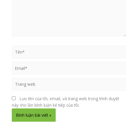
t
s
p
Tên*
Email*
Trang
web
Lưu tên của tôi, email, và trang web trong trình duyệt
này cho lần bình luận kế tiếp của tôi.
Alternative: