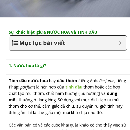
Sự khác biệt giữa NƯỚC HOA và TINH DẦU
Mục lục bài viết
1. Nước hoa là gì?
Tinh dầu nước hoa
hay
dầu thơm
(tiếng Anh:
Perfume
, tiếng
Pháp:
parfum
) là hỗn hợp của
tinh dầu
thơm hoặc các hợp
chất tạo mùi thơm, chất hãm hương (lưu hương) và
dung
môi
, thường ở dạng lỏng. Sử dụng với mục đích tạo ra mùi
thơm cho cơ thể, cảm giác dễ chịu, sự quyến rũ giới tính hay
đơn giản chỉ là che giấu một mùi khó chịu nào đó.
Các văn bản cổ và các cuộc khai quật khảo cổ cho thấy việc sử