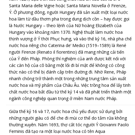
Santa Maria delle Vigne hoặc Santa Maria Novella ở Firenze,
Ý.
Ở phương đông, người Hungary đã sản xuất một loại nước
hoa làm từ dầu thơm pha trong dung dịch cồn – hay được gọi
là Nước Hungary – theo lệnh của Nữ hoàng Elizabeth của
Hungary vào khoảng năm 1370.
Nghệ thuật làm nước hoa
thịnh vượng ở Ý thời Phục hưng, và vào thế kỷ 16, nhà pha chế
nước hoa riêng cho Caterina de’ Medici (1519–1589) là René
người Firenze (Renato il fiorentino) đã mang những cải tiến
của Ý đến Pháp. Phòng thí nghiệm của anh được kết nối với
các căn hộ của cô bằng một lối đi bí mật để không có công
thức nào có thể bị đánh cắp trên đường đi. Nhờ Rene, Pháp
nhanh chóng trở thành một trong những trung tâm sản xuất
nước hoa và mỹ phẩm của Châu Âu. Việc trồng hoa để lấy tinh
chất nước hoa bắt đầu từ thế kỷ 14 và đã phát triển thành một
ngành công nghiệp quan trọng ở miền Nam nước Pháp.
Giữa thế kỷ 16 và 17, nước hoa chủ yếu được sử dụng bởi
những người giàu có để che đi mùi cơ thể do tắm rửa không
thường xuyên. Năm 1693, thợ cắt tóc người Ý Giovanni Paolo
Feminis đã tạo ra một loại nước hoa có tên Aqua