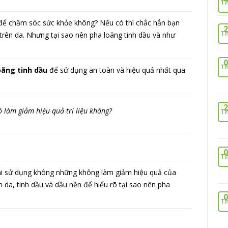
Th
n để chăm sóc sức khỏe không? Nếu có thì chắc hẳn bạn
2
Th
trên da. Nhưng tại sao nên pha loãng tinh dầu và như
0
Th
oãng tinh dầu
để sử dụng an toàn và hiệu quả nhất qua
2
ó làm giảm hiệu quả trị liệu không?
Th
0
Th
khi sử dụng không những không làm giảm hiệu quả của
n da, tinh dầu và dầu nền để hiểu rõ tại sao nên pha
0
Th