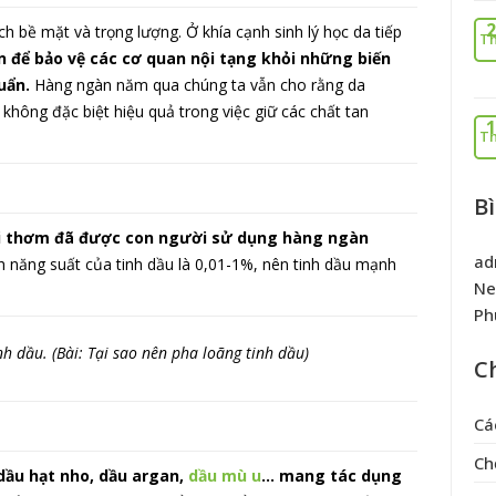
2
h bề mặt và trọng lượng. Ở khía cạnh sinh lý học da tiếp
Th
 để bảo vệ các cơ quan nội tạng khỏi những biến
huẩn.
Hàng ngàn năm qua chúng ta vẫn cho rằng da
hông đặc biệt hiệu quả trong việc giữ các chất tan
1
Th
B
ùi thơm đã được con người sử dụng hàng ngàn
ad
nh năng suất của tinh dầu là 0,01-1%, nên tinh dầu mạnh
Ne
Ph
 dầu. (Bài: Tại sao nên pha loãng tinh dầu)
C
Cá
Ch
 dầu hạt nho, dầu argan,
dầu mù u
…
mang tác dụng