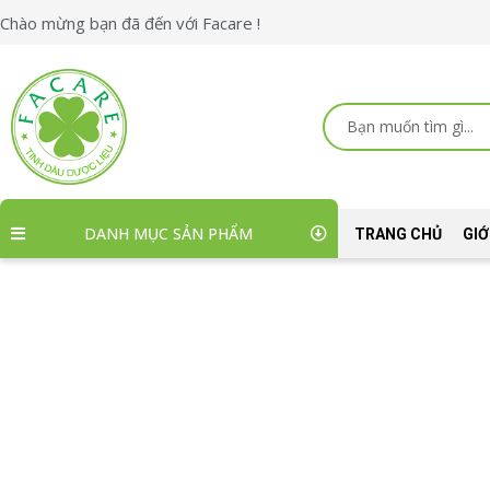
Nhảy
Chào mừng bạn đã đến với Facare !
tới
nội
dung
Search
...
DANH MỤC SẢN PHẨM
TRANG CHỦ
GIỚ
Vì Sao Cần Pha Loã