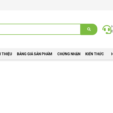
E
I THIỆU
BẢNG GIÁ SẢN PHẨM
CHỨNG NHẬN
KIẾN THỨC
ng Tinh Dầu Trước Khi Làm Đẹp Và Chăm Sóc Sức Khỏe