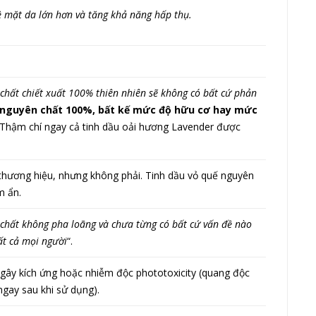
bề mặt da lớn hơn và tăng khả năng hấp thụ.
 chất chiết xuất 100% thiên nhiên sẽ không có bất cứ phản
ên nguyên chất 100%, bất kế mức độ hữu cơ hay mức
 Thậm chí ngay cả tinh dầu oải hương Lavender được
thương hiệu, nhưng không phải. Tinh dầu vỏ quế nguyên
m ẩn.
 chất không pha loãng và chưa từng có bất cứ vấn đề nào
ất cả mọi người
“.
ể gây kích ứng hoặc nhiễm độc phototoxicity (quang độc
ngay sau khi sử dụng).