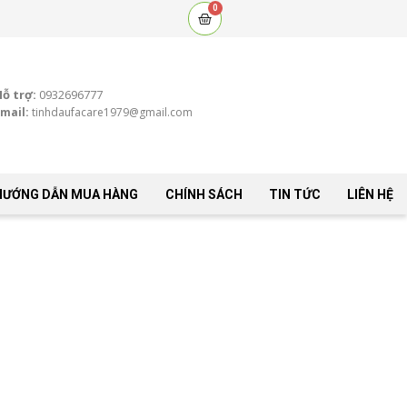
0
Cart
Hỗ trợ:
0932696777
mail:
tinhdaufacare1979@gmail.com
HƯỚNG DẪN MUA HÀNG
CHÍNH SÁCH
TIN TỨC
LIÊN HỆ