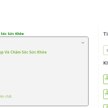
Tì
 Sóc Sức Khỏe
Tì
Đẹp Và Chăm Sóc Sức Khỏe
ki
K
2
Th
2
Th
yên chất
2