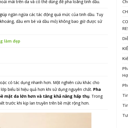
Ch
hoải mái trên da và có thể dùng để pha loãng tinh dầu.
C
giúp ngăn ngừa các tác động quá mức của tinh dầu. Tuy
CO
u khoáng, dầu em bé và dầu mỏ) không bao giờ được sử
RE
Di
ng làm đẹp
KI
Ki
Ph
Hợ
n hoặc có tác dụng nhanh hơn. Một nghiên cứu khác cho
Ph
 lớp biểu bì hiệu quả hơn khi sử dụng nguyên chất.
Pha
Ti
 bề mặt da lớn hơn và tăng khả năng hấp thụ
. Trong
ết trước khi kịp lan truyền trên bề mặt rộng hơn.
Ti
Tư