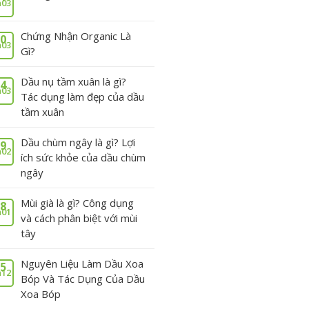
03
Chứng Nhận Organic Là
0
03
Gì?
Dầu nụ tầm xuân là gì?
4
03
Tác dụng làm đẹp của dầu
tầm xuân
Dầu chùm ngây là gì? Lợi
9
02
ích sức khỏe của dầu chùm
ngây
Mùi già là gì? Công dụng
8
01
và cách phân biệt với mùi
tây
Nguyên Liệu Làm Dầu Xoa
5
12
Bóp Và Tác Dụng Của Dầu
Xoa Bóp