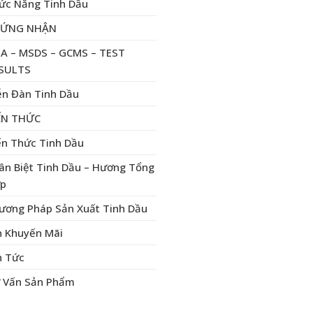
ức Năng Tinh Dầu
HỨNG NHẬN
A – MSDS – GCMS – TEST
SULTS
ễn Đàn Tinh Dầu
ẾN THỨC
ến Thức Tinh Dầu
ân Biệt Tinh Dầu – Hương Tổng
p
ương Pháp Sản Xuất Tinh Dầu
n Khuyến Mãi
n Tức
 Vấn Sản Phẩm